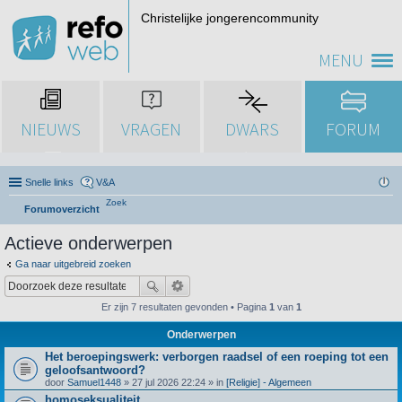
Christelijke jongerencommunity
MENU
NIEUWS
VRAGEN
DWARS
FORUM
Snelle links
V&A
Zoek
Forumoverzicht
Actieve onderwerpen
Ga naar uitgebreid zoeken
Er zijn 7 resultaten gevonden • Pagina
1
van
1
Onderwerpen
Het beroepingswerk: verborgen raadsel of een roeping tot een
geloofsantwoord?
door
Samuel1448
» 27 jul 2026 22:24 » in
[Religie] - Algemeen
homoseksualiteit