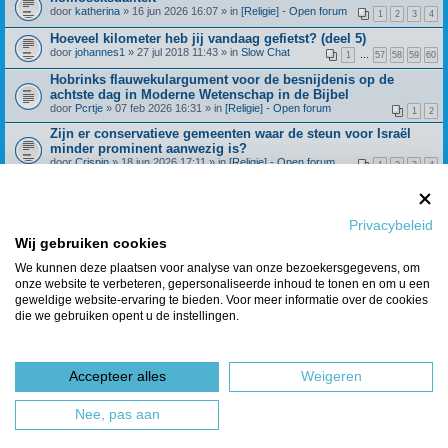
door
katherina
» 16 jun 2026 16:07 » in
[Religie] - Open forum
1
2
3
4
Hoeveel kilometer heb jij vandaag gefietst? (deel 5)
door
johannes1
» 27 jul 2018 11:43 » in
Slow Chat
1
…
57
58
59
60
Hobrinks flauwekulargument voor de besnijdenis op de
achtste dag in Moderne Wetenschap in de Bijbel
door
Pcrtje
» 07 feb 2026 16:31 » in
[Religie] - Open forum
1
2
Zijn er conservatieve gemeenten waar de steun voor Israël
minder prominent aanwezig is?
door
Crispin
» 18 jun 2026 17:11 » in
[Religie] - Open forum
1
2
3
4
Beroepingswerk binnen Refoland (deel 4)
door
Spreeuw
» 31 dec 2021 09:27 » in
[Religie] -
1
…
42
43
44
45
Algemeen
Privacybeleid
Wat geloof je over de dochter van Jefta? Richteren 11:29
Wij gebruiken cookies
door
Huisje_op_de_hei
» 28 feb 2025 15:21 » in
[Religie] - Open
1
2
3
4
forum
We kunnen deze plaatsen voor analyse van onze bezoekersgegevens, om
onze website te verbeteren, gepersonaliseerde inhoud te tonen en om u een
Berichten van vorige weergeven
geweldige website-ervaring te bieden. Voor meer informatie over de cookies
die we gebruiken opent u de instellingen.
Er zijn 7 resultaten gevonden • Pagina
1
van
1
Ga naar
Accepteer alles
Weigeren
Forumoverzicht
Het team
Nee, pas aan
Powered by
phpBB
® Forum Software © phpBB Limited
Nederlandse vertaling door
phpBBservice.nl
&
phpBB.nl
.