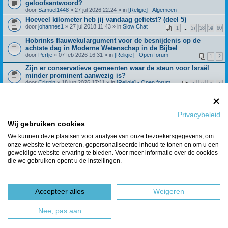
geloofsantwoord?
door
Samuel1448
» 27 jul 2026 22:24 » in
[Religie] - Algemeen
Hoeveel kilometer heb jij vandaag gefietst? (deel 5)
door
johannes1
» 27 jul 2018 11:43 » in
Slow Chat
1
…
57
58
59
60
Hobrinks flauwekulargument voor de besnijdenis op de
achtste dag in Moderne Wetenschap in de Bijbel
door
Pcrtje
» 07 feb 2026 16:31 » in
[Religie] - Open forum
1
2
Zijn er conservatieve gemeenten waar de steun voor Israël
minder prominent aanwezig is?
door
Crispin
» 18 jun 2026 17:11 » in
[Religie] - Open forum
1
2
3
4
Beroepingswerk binnen Refoland (deel 4)
door
Spreeuw
» 31 dec 2021 09:27 » in
[Religie] -
1
…
42
43
44
45
Algemeen
Privacybeleid
Wat geloof je over de dochter van Jefta? Richteren 11:29
Wij gebruiken cookies
door
Huisje_op_de_hei
» 28 feb 2025 15:21 » in
[Religie] - Open
1
2
3
4
forum
We kunnen deze plaatsen voor analyse van onze bezoekersgegevens, om
onze website te verbeteren, gepersonaliseerde inhoud te tonen en om u een
Berichten van vorige weergeven
geweldige website-ervaring te bieden. Voor meer informatie over de cookies
die we gebruiken opent u de instellingen.
Er zijn 7 resultaten gevonden • Pagina
1
van
1
Ga naar
Accepteer alles
Weigeren
Forumoverzicht
Het team
Nee, pas aan
Powered by
phpBB
® Forum Software © phpBB Limited
Nederlandse vertaling door
phpBBservice.nl
&
phpBB.nl
.