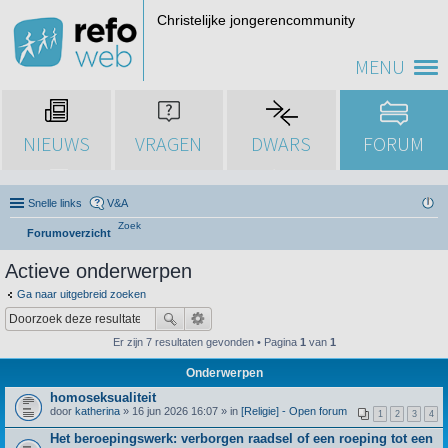
Christelijke jongerencommunity
MENU
NIEUWS
VRAGEN
DWARS
FORUM
Snelle links
V&A
Zoek
Forumoverzicht
Actieve onderwerpen
Ga naar uitgebreid zoeken
Er zijn 7 resultaten gevonden • Pagina
1
van
1
Onderwerpen
homoseksualiteit
door
katherina
» 16 jun 2026 16:07 » in
[Religie] - Open forum
1
2
3
4
Het beroepingswerk: verborgen raadsel of een roeping tot een