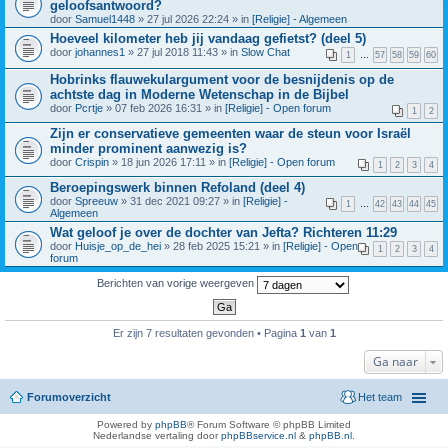
geloofsantwoord?
door
Samuel1448
» 27 jul 2026 22:24 » in
[Religie] - Algemeen
Hoeveel kilometer heb jij vandaag gefietst? (deel 5)
door
johannes1
» 27 jul 2018 11:43 » in
Slow Chat
1
…
57
58
59
60
Hobrinks flauwekulargument voor de besnijdenis op de
achtste dag in Moderne Wetenschap in de Bijbel
door
Pcrtje
» 07 feb 2026 16:31 » in
[Religie] - Open forum
1
2
Zijn er conservatieve gemeenten waar de steun voor Israël
minder prominent aanwezig is?
door
Crispin
» 18 jun 2026 17:11 » in
[Religie] - Open forum
1
2
3
4
Beroepingswerk binnen Refoland (deel 4)
door
Spreeuw
» 31 dec 2021 09:27 » in
[Religie] -
1
…
42
43
44
45
Algemeen
Wat geloof je over de dochter van Jefta? Richteren 11:29
door
Huisje_op_de_hei
» 28 feb 2025 15:21 » in
[Religie] - Open
1
2
3
4
forum
Berichten van vorige weergeven
Er zijn 7 resultaten gevonden • Pagina
1
van
1
Ga naar
Forumoverzicht
Het team
Powered by
phpBB
® Forum Software © phpBB Limited
Nederlandse vertaling door
phpBBservice.nl
&
phpBB.nl
.