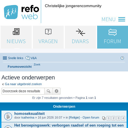
Christelijke jongerencommunity
MENU
NIEUWS
VRAGEN
DWARS
FORUM
Snelle links
V&A
Zoek
Forumoverzicht
Actieve onderwerpen
Ga naar uitgebreid zoeken
Er zijn 7 resultaten gevonden • Pagina
1
van
1
Onderwerpen
homoseksualiteit
door
katherina
» 16 jun 2026 16:07 » in
[Religie] - Open forum
1
2
3
4
Het beroepingswerk: verborgen raadsel of een roeping tot een