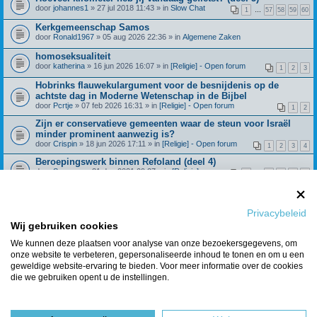
door
johannes1
» 27 jul 2018 11:43 » in
Slow Chat
1
…
57
58
59
60
Kerkgemeenschap Samos
door
Ronald1967
» 05 aug 2026 22:36 » in
Algemene Zaken
homoseksualiteit
door
katherina
» 16 jun 2026 16:07 » in
[Religie] - Open forum
1
2
3
Hobrinks flauwekulargument voor de besnijdenis op de
achtste dag in Moderne Wetenschap in de Bijbel
door
Pcrtje
» 07 feb 2026 16:31 » in
[Religie] - Open forum
1
2
Zijn er conservatieve gemeenten waar de steun voor Israël
minder prominent aanwezig is?
door
Crispin
» 18 jun 2026 17:11 » in
[Religie] - Open forum
1
2
3
4
Beroepingswerk binnen Refoland (deel 4)
door
Spreeuw
» 31 dec 2021 09:27 » in
[Religie] -
1
…
42
43
44
45
Algemeen
Wat geloof je over de dochter van Jefta? Richteren 11:29
door
Huisje_op_de_hei
» 28 feb 2025 15:21 » in
[Religie] - Open
1
2
3
4
forum
Privacybeleid
Klimmers/hikers gezocht!
Wij gebruiken cookies
door
Boomer123
» 21 jul 2026 14:12 » in
Algemene Zaken
We kunnen deze plaatsen voor analyse van onze bezoekersgegevens, om
onze website te verbeteren, gepersonaliseerde inhoud te tonen en om u een
Berichten van vorige weergeven
geweldige website-ervaring te bieden. Voor meer informatie over de cookies
die we gebruiken opent u de instellingen.
Er zijn 9 resultaten gevonden • Pagina
1
van
1
Ga naar