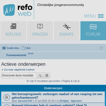
Christelijke jongerencommunity
MENU
NIEUWS
VRAGEN
DWARS
FORUM
Snelle links
V&A
Zoek
Forumoverzicht
Actieve onderwerpen
Ga naar uitgebreid zoeken
Er zijn 9 resultaten gevonden • Pagina
1
van
1
Onderwerpen
Het beroepingswerk: verborgen raadsel of een roeping tot een
geloofsantwoord?
door
Samuel1448
» 27 jul 2026 22:24 » in
[Religie] - Algemeen
Hoeveel kilometer heb jij vandaag gefietst? (deel 5)