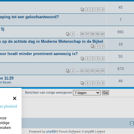
45
1
2
3
4
oeping tot een geloofsantwoord?
7
 5)
891
1
…
56
57
58
59
60
 op de achtste dag in Moderne Wetenschap in de Bijbel
18
1
2
voor Israël minder prominent aanwezig is?
55
1
2
3
4
673
1
…
41
42
43
44
45
en 11:29
46
en forum
1
2
3
4
Berichten van vorige weergeven
acybeleid
onze
eldige
bruiken
Powered by
phpBB
® Forum Software © phpBB Limited