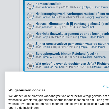
homoseksualiteit
door
katherina
» 16 jun 2026 16:07 » in
[Religie] - Open forum
Het beroepingswerk: verborgen raadsel of een r
door
Samuel1448
» 27 jul 2026 22:24 » in
[Religie] - Algemeen
Hoeveel kilometer heb jij vandaag gefietst? (deel
door
johannes1
» 27 jul 2018 11:43 » in
Slow Chat
Hobrinks flauwekulargument voor de besnijdenis
door
Pcrtje
» 07 feb 2026 16:31 » in
[Religie] - Open forum
Zijn er conservatieve gemeenten waar de steun 
door
Crispin
» 18 jun 2026 17:11 » in
[Religie] - Open forum
Beroepingswerk binnen Refoland (deel 4)
door
Spreeuw
» 31 dec 2021 09:27 » in
[Religie] - Algemeen
Wat geloof je over de dochter van Jefta? Richter
door
Huisje_op_de_hei
» 28 feb 2025 15:21 » in
[Religie] - Op
Priv
Ga naar uitgebreid zoeken
Wij gebruiken cookies
We kunnen deze plaatsen voor analyse van onze bezoekersgegevens, om 
website te verbeteren, gepersonaliseerde inhoud te tonen en om u een gew
Forumoverzicht
website-ervaring te bieden. Voor meer informatie over de cookies die we ge
opent u de instellingen.