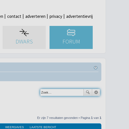
en
contact
adverteren
privacy
advertentievrij
DWARS
FORUM
Er zijn 7 resultaten gevonden • Pagina
1
van
1
WEERGAVES
LAATSTE BERICHT