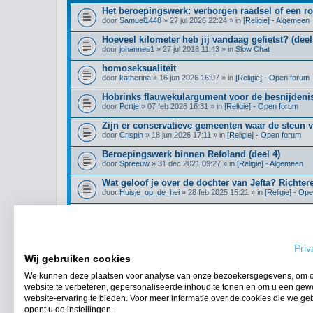
Het beroepingswerk: verborgen raadsel of een r
door
Samuel1448
» 27 jul 2026 22:24 » in
[Religie] - Algemeen
Hoeveel kilometer heb jij vandaag gefietst? (deel
door
johannes1
» 27 jul 2018 11:43 » in
Slow Chat
homoseksualiteit
door
katherina
» 16 jun 2026 16:07 » in
[Religie] - Open forum
Hobrinks flauwekulargument voor de besnijdenis
door
Pcrtje
» 07 feb 2026 16:31 » in
[Religie] - Open forum
Zijn er conservatieve gemeenten waar de steun 
door
Crispin
» 18 jun 2026 17:11 » in
[Religie] - Open forum
Beroepingswerk binnen Refoland (deel 4)
door
Spreeuw
» 31 dec 2021 09:27 » in
[Religie] - Algemeen
Wat geloof je over de dochter van Jefta? Richter
door
Huisje_op_de_hei
» 28 feb 2025 15:21 » in
[Religie] - Op
Klimmers/hikers gezocht!
door
Boomer123
» 21 jul 2026 14:12 » in
Algemene Zaken
Priv
Wij gebruiken cookies
We kunnen deze plaatsen voor analyse van onze bezoekersgegevens, om 
Ga naar uitgebreid zoeken
website te verbeteren, gepersonaliseerde inhoud te tonen en om u een gew
website-ervaring te bieden. Voor meer informatie over de cookies die we ge
opent u de instellingen.