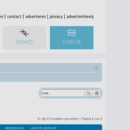
en
contact
adverteren
privacy
advertentievrij
DWARS
FORUM
Er zijn 8 resultaten gevonden • Pagina
1
van
1
WEERGAVES
LAATSTE BERICHT