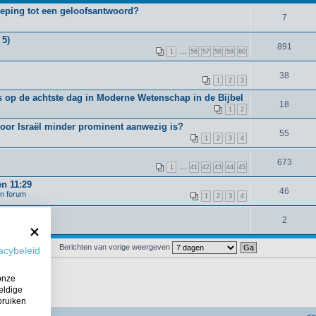
oeping tot een geloofsantwoord?
7
 5)
891
1
…
56
57
58
59
60
38
1
2
3
 op de achtste dag in Moderne Wetenschap in de Bijbel
18
1
2
voor Israël minder prominent aanwezig is?
55
1
2
3
4
673
1
…
41
42
43
44
45
en 11:29
46
en forum
1
2
3
4
2
Berichten van vorige weergeven
acybeleid
onze
eldige
bruiken