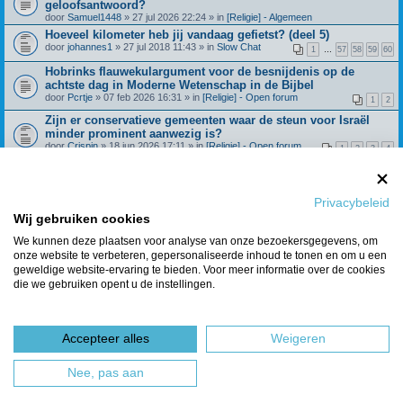
geloofsantwoord?
door
Samuel1448
» 27 jul 2026 22:24 » in
[Religie] - Algemeen
Hoeveel kilometer heb jij vandaag gefietst? (deel 5)
door
johannes1
» 27 jul 2018 11:43 » in
Slow Chat
1
…
57
58
59
60
Hobrinks flauwekulargument voor de besnijdenis op de
achtste dag in Moderne Wetenschap in de Bijbel
door
Pcrtje
» 07 feb 2026 16:31 » in
[Religie] - Open forum
1
2
Zijn er conservatieve gemeenten waar de steun voor Israël
minder prominent aanwezig is?
door
Crispin
» 18 jun 2026 17:11 » in
[Religie] - Open forum
1
2
3
4
Beroepingswerk binnen Refoland (deel 4)
door
Spreeuw
» 31 dec 2021 09:27 » in
[Religie] -
1
…
42
43
44
45
Algemeen
Privacybeleid
Wat geloof je over de dochter van Jefta? Richteren 11:29
Wij gebruiken cookies
door
Huisje_op_de_hei
» 28 feb 2025 15:21 » in
[Religie] - Open
1
2
3
4
forum
We kunnen deze plaatsen voor analyse van onze bezoekersgegevens, om
onze website te verbeteren, gepersonaliseerde inhoud te tonen en om u een
Berichten van vorige weergeven
geweldige website-ervaring te bieden. Voor meer informatie over de cookies
die we gebruiken opent u de instellingen.
Er zijn 7 resultaten gevonden • Pagina
1
van
1
Ga naar
Accepteer alles
Weigeren
Forumoverzicht
Het team
Nee, pas aan
Powered by
phpBB
® Forum Software © phpBB Limited
Nederlandse vertaling door
phpBBservice.nl
&
phpBB.nl
.