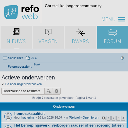
Christelijke jongerencommunity
MENU
NIEUWS
VRAGEN
DWARS
FORUM
Snelle links
V&A
Zoek
Forumoverzicht
Actieve onderwerpen
Ga naar uitgebreid zoeken
Er zijn 7 resultaten gevonden • Pagina
1
van
1
Onderwerpen
homoseksualiteit
door
katherina
» 16 jun 2026 16:07 » in
[Religie] - Open forum
1
2
3
4
Het beroepingswerk: verborgen raadsel of een roeping tot een