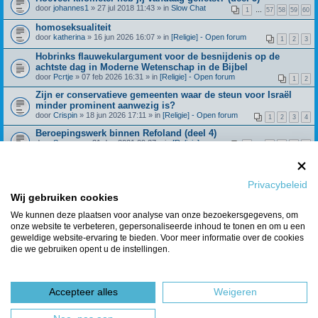
door
johannes1
» 27 jul 2018 11:43 » in
Slow Chat
1
…
57
58
59
60
homoseksualiteit
door
katherina
» 16 jun 2026 16:07 » in
[Religie] - Open forum
1
2
3
Hobrinks flauwekulargument voor de besnijdenis op de
achtste dag in Moderne Wetenschap in de Bijbel
door
Pcrtje
» 07 feb 2026 16:31 » in
[Religie] - Open forum
1
2
Zijn er conservatieve gemeenten waar de steun voor Israël
minder prominent aanwezig is?
door
Crispin
» 18 jun 2026 17:11 » in
[Religie] - Open forum
1
2
3
4
Beroepingswerk binnen Refoland (deel 4)
door
Spreeuw
» 31 dec 2021 09:27 » in
[Religie] -
1
…
42
43
44
45
Algemeen
Wat geloof je over de dochter van Jefta? Richteren 11:29
door
Huisje_op_de_hei
» 28 feb 2025 15:21 » in
[Religie] - Open
1
2
3
4
forum
Privacybeleid
Klimmers/hikers gezocht!
Wij gebruiken cookies
door
Boomer123
» 21 jul 2026 14:12 » in
Algemene Zaken
We kunnen deze plaatsen voor analyse van onze bezoekersgegevens, om
onze website te verbeteren, gepersonaliseerde inhoud te tonen en om u een
Berichten van vorige weergeven
geweldige website-ervaring te bieden. Voor meer informatie over de cookies
die we gebruiken opent u de instellingen.
Er zijn 8 resultaten gevonden • Pagina
1
van
1
Ga naar
Accepteer alles
Weigeren
Forumoverzicht
Het team