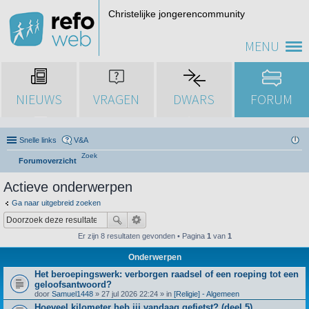
Christelijke jongerencommunity
MENU
NIEUWS
VRAGEN
DWARS
FORUM
Snelle links
V&A
Zoek
Forumoverzicht
Actieve onderwerpen
Ga naar uitgebreid zoeken
Er zijn 8 resultaten gevonden • Pagina
1
van
1
Onderwerpen
Het beroepingswerk: verborgen raadsel of een roeping tot een
geloofsantwoord?
door
Samuel1448
» 27 jul 2026 22:24 » in
[Religie] - Algemeen
Hoeveel kilometer heb jij vandaag gefietst? (deel 5)