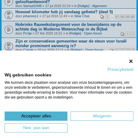
geloofsantwoord?
door
Samuel1448
» 27 jul 2026 22:24 » in
[Religie] - Algemeen
Hoeveel kilometer heb jij vandaag gefietst? (deel 5)
door
johannes1
» 27 jul 2018 11:43 » in
Slow Chat
1
…
57
58
59
60
Hobrinks flauwekulargument voor de besnijdenis op de
achtste dag in Moderne Wetenschap in de Bijbel
door
Pcrtje
» 07 feb 2026 16:31 » in
[Religie] - Open forum
1
2
Zijn er conservatieve gemeenten waar de steun voor Israël
minder prominent aanwezig is?
door
Crispin
» 18 jun 2026 17:11 » in
[Religie] - Open forum
1
2
3
4
Beroepingswerk binnen Refoland (deel 4)
door
Spreeuw
» 31 dec 2021 09:27 » in
[Religie] -
1
…
42
43
44
45
Algemeen
Privacybeleid
Wat geloof je over de dochter van Jefta? Richteren 11:29
Wij gebruiken cookies
door
Huisje_op_de_hei
» 28 feb 2025 15:21 » in
[Religie] - Open
1
2
3
4
forum
We kunnen deze plaatsen voor analyse van onze bezoekersgegevens, om
onze website te verbeteren, gepersonaliseerde inhoud te tonen en om u een
Berichten van vorige weergeven
geweldige website-ervaring te bieden. Voor meer informatie over de cookies
die we gebruiken opent u de instellingen.
Er zijn 7 resultaten gevonden • Pagina
1
van
1
Ga naar
Accepteer alles
Weigeren
Forumoverzicht
Het team
Nee, pas aan
Powered by
phpBB
® Forum Software © phpBB Limited
Nederlandse vertaling door
phpBBservice.nl
&
phpBB.nl
.