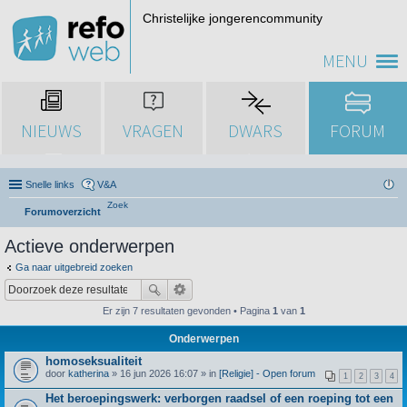
Christelijke jongerencommunity
MENU
NIEUWS
VRAGEN
DWARS
FORUM
Snelle links
V&A
Zoek
Forumoverzicht
Actieve onderwerpen
Ga naar uitgebreid zoeken
Er zijn 7 resultaten gevonden • Pagina
1
van
1
Onderwerpen
homoseksualiteit
door
katherina
» 16 jun 2026 16:07 » in
[Religie] - Open forum
1
2
3
4
Het beroepingswerk: verborgen raadsel of een roeping tot een