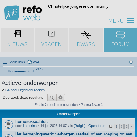
Christelijke jongerencommunity
MENU
NIEUWS
VRAGEN
DWARS
FORUM
Snelle links
V&A
Zoek
Forumoverzicht
Actieve onderwerpen
Ga naar uitgebreid zoeken
Er zijn 7 resultaten gevonden • Pagina
1
van
1
Onderwerpen
homoseksualiteit
door
katherina
» 16 jun 2026 16:07 » in
[Religie] - Open forum
1
2
3
4
Het beroepingswerk: verborgen raadsel of een roeping tot een