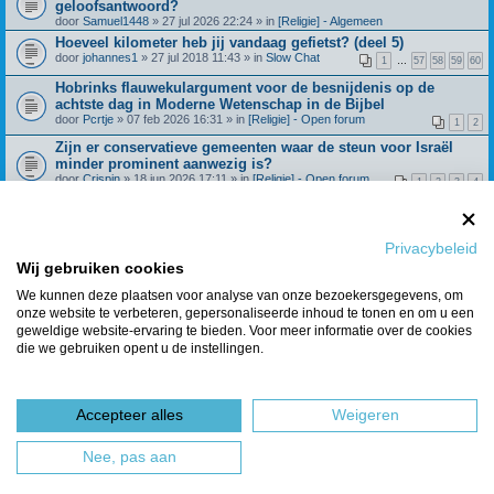
geloofsantwoord?
door
Samuel1448
» 27 jul 2026 22:24 » in
[Religie] - Algemeen
Hoeveel kilometer heb jij vandaag gefietst? (deel 5)
door
johannes1
» 27 jul 2018 11:43 » in
Slow Chat
1
…
57
58
59
60
Hobrinks flauwekulargument voor de besnijdenis op de
achtste dag in Moderne Wetenschap in de Bijbel
door
Pcrtje
» 07 feb 2026 16:31 » in
[Religie] - Open forum
1
2
Zijn er conservatieve gemeenten waar de steun voor Israël
minder prominent aanwezig is?
door
Crispin
» 18 jun 2026 17:11 » in
[Religie] - Open forum
1
2
3
4
Beroepingswerk binnen Refoland (deel 4)
door
Spreeuw
» 31 dec 2021 09:27 » in
[Religie] -
1
…
42
43
44
45
Algemeen
Privacybeleid
Wat geloof je over de dochter van Jefta? Richteren 11:29
Wij gebruiken cookies
door
Huisje_op_de_hei
» 28 feb 2025 15:21 » in
[Religie] - Open
1
2
3
4
forum
We kunnen deze plaatsen voor analyse van onze bezoekersgegevens, om
onze website te verbeteren, gepersonaliseerde inhoud te tonen en om u een
Berichten van vorige weergeven
geweldige website-ervaring te bieden. Voor meer informatie over de cookies
die we gebruiken opent u de instellingen.
Er zijn 7 resultaten gevonden • Pagina
1
van
1
Ga naar
Accepteer alles
Weigeren
Forumoverzicht
Het team
Nee, pas aan
Powered by
phpBB
® Forum Software © phpBB Limited
Nederlandse vertaling door
phpBBservice.nl
&
phpBB.nl
.