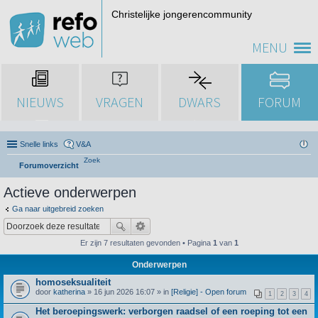
Christelijke jongerencommunity
MENU
NIEUWS
VRAGEN
DWARS
FORUM
Snelle links
V&A
Zoek
Forumoverzicht
Actieve onderwerpen
Ga naar uitgebreid zoeken
Er zijn 7 resultaten gevonden • Pagina
1
van
1
Onderwerpen
homoseksualiteit
door
katherina
» 16 jun 2026 16:07 » in
[Religie] - Open forum
1
2
3
4
Het beroepingswerk: verborgen raadsel of een roeping tot een