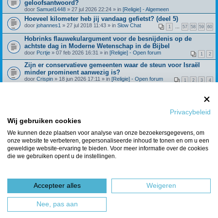
geloofsantwoord?
door
Samuel1448
» 27 jul 2026 22:24 » in
[Religie] - Algemeen
Hoeveel kilometer heb jij vandaag gefietst? (deel 5)
door
johannes1
» 27 jul 2018 11:43 » in
Slow Chat
1
…
57
58
59
60
Hobrinks flauwekulargument voor de besnijdenis op de
achtste dag in Moderne Wetenschap in de Bijbel
door
Pcrtje
» 07 feb 2026 16:31 » in
[Religie] - Open forum
1
2
Zijn er conservatieve gemeenten waar de steun voor Israël
minder prominent aanwezig is?
door
Crispin
» 18 jun 2026 17:11 » in
[Religie] - Open forum
1
2
3
4
Beroepingswerk binnen Refoland (deel 4)
door
Spreeuw
» 31 dec 2021 09:27 » in
[Religie] -
1
…
42
43
44
45
Algemeen
Privacybeleid
Wat geloof je over de dochter van Jefta? Richteren 11:29
door
Huisje_op_de_hei
» 28 feb 2025 15:21 » in
[Religie] - Open
Wij gebruiken cookies
1
2
3
4
forum
We kunnen deze plaatsen voor analyse van onze bezoekersgegevens, om
Berichten van vorige weergeven
onze website te verbeteren, gepersonaliseerde inhoud te tonen en om u een
geweldige website-ervaring te bieden. Voor meer informatie over de cookies
die we gebruiken opent u de instellingen.
Er zijn 7 resultaten gevonden • Pagina
1
van
1
Ga naar
Accepteer alles
Weigeren
Forumoverzicht
Het team
Nee, pas aan
Powered by
phpBB
® Forum Software © phpBB Limited
Nederlandse vertaling door
phpBBservice.nl
&
phpBB.nl
.