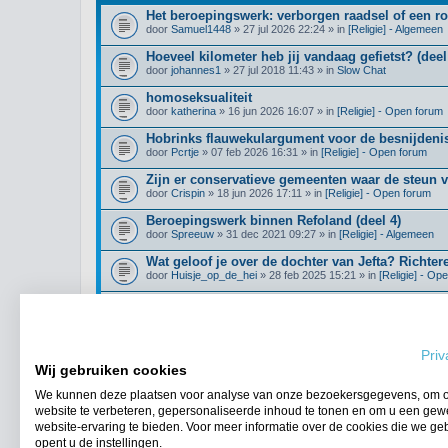
Het beroepingswerk: verborgen raadsel of een r
door
Samuel1448
» 27 jul 2026 22:24 » in
[Religie] - Algemeen
Hoeveel kilometer heb jij vandaag gefietst? (deel
door
johannes1
» 27 jul 2018 11:43 » in
Slow Chat
homoseksualiteit
door
katherina
» 16 jun 2026 16:07 » in
[Religie] - Open forum
Hobrinks flauwekulargument voor de besnijdenis
door
Pcrtje
» 07 feb 2026 16:31 » in
[Religie] - Open forum
Zijn er conservatieve gemeenten waar de steun 
door
Crispin
» 18 jun 2026 17:11 » in
[Religie] - Open forum
Beroepingswerk binnen Refoland (deel 4)
door
Spreeuw
» 31 dec 2021 09:27 » in
[Religie] - Algemeen
Wat geloof je over de dochter van Jefta? Richter
door
Huisje_op_de_hei
» 28 feb 2025 15:21 » in
[Religie] - Op
Klimmers/hikers gezocht!
door
Boomer123
» 21 jul 2026 14:12 » in
Algemene Zaken
Priv
Wij gebruiken cookies
We kunnen deze plaatsen voor analyse van onze bezoekersgegevens, om 
Ga naar uitgebreid zoeken
website te verbeteren, gepersonaliseerde inhoud te tonen en om u een gew
website-ervaring te bieden. Voor meer informatie over de cookies die we ge
opent u de instellingen.