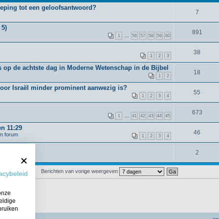
oeping tot een geloofsantwoord?
7
 5)
891
1
…
56
57
58
59
60
38
1
2
3
 op de achtste dag in Moderne Wetenschap in de Bijbel
18
1
2
voor Israël minder prominent aanwezig is?
55
1
2
3
4
673
1
…
41
42
43
44
45
en 11:29
46
en forum
1
2
3
4
2
Berichten van vorige weergeven
acybeleid
onze
eldige
bruiken