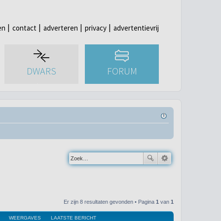
en
contact
adverteren
privacy
advertentievrij
DWARS
FORUM
Er zijn 8 resultaten gevonden • Pagina
1
van
1
WEERGAVES
LAATSTE BERICHT