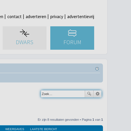
en
contact
adverteren
privacy
advertentievrij
DWARS
FORUM
Er zijn 8 resultaten gevonden • Pagina
1
van
1
WEERGAVES
LAATSTE BERICHT