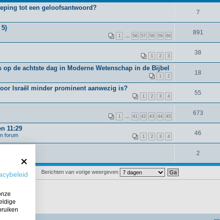
oeping tot een geloofsantwoord?
7
 5)
891
1
…
56
57
58
59
60
38
1
2
3
 op de achtste dag in Moderne Wetenschap in de Bijbel
18
1
2
voor Israël minder prominent aanwezig is?
55
1
2
3
4
673
1
…
41
42
43
44
45
en 11:29
46
en forum
1
2
3
4
2
Berichten van vorige weergeven
acybeleid
onze
eldige
bruiken