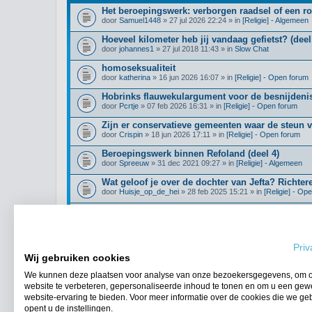
Het beroepingswerk: verborgen raadsel of een r
door
Samuel1448
» 27 jul 2026 22:24 » in
[Religie] - Algemeen
Hoeveel kilometer heb jij vandaag gefietst? (deel
door
johannes1
» 27 jul 2018 11:43 » in
Slow Chat
homoseksualiteit
door
katherina
» 16 jun 2026 16:07 » in
[Religie] - Open forum
Hobrinks flauwekulargument voor de besnijdenis
door
Pcrtje
» 07 feb 2026 16:31 » in
[Religie] - Open forum
Zijn er conservatieve gemeenten waar de steun 
door
Crispin
» 18 jun 2026 17:11 » in
[Religie] - Open forum
Beroepingswerk binnen Refoland (deel 4)
door
Spreeuw
» 31 dec 2021 09:27 » in
[Religie] - Algemeen
Wat geloof je over de dochter van Jefta? Richter
door
Huisje_op_de_hei
» 28 feb 2025 15:21 » in
[Religie] - Op
Klimmers/hikers gezocht!
door
Boomer123
» 21 jul 2026 14:12 » in
Algemene Zaken
Priv
Wij gebruiken cookies
We kunnen deze plaatsen voor analyse van onze bezoekersgegevens, om 
Ga naar uitgebreid zoeken
website te verbeteren, gepersonaliseerde inhoud te tonen en om u een gew
website-ervaring te bieden. Voor meer informatie over de cookies die we ge
opent u de instellingen.