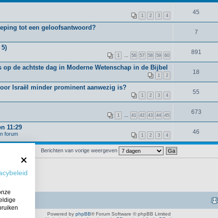
45
1
2
3
4
oeping tot een geloofsantwoord?
7
 5)
891
1
…
56
57
58
59
60
 op de achtste dag in Moderne Wetenschap in de Bijbel
18
1
2
voor Israël minder prominent aanwezig is?
55
1
2
3
4
673
1
…
41
42
43
44
45
en 11:29
46
en forum
1
2
3
4
Berichten van vorige weergeven
acybeleid
onze
eldige
bruiken
Powered by
phpBB
® Forum Software © phpBB Limited