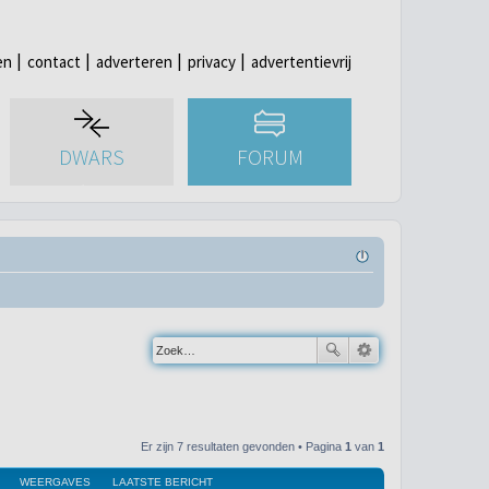
en
contact
adverteren
privacy
advertentievrij
DWARS
FORUM
Er zijn 7 resultaten gevonden • Pagina
1
van
1
WEERGAVES
LAATSTE BERICHT