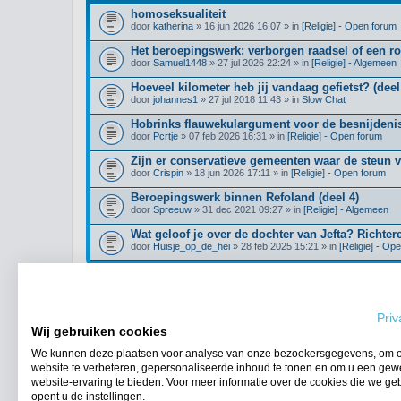
homoseksualiteit
door
katherina
» 16 jun 2026 16:07 » in
[Religie] - Open forum
Het beroepingswerk: verborgen raadsel of een r
door
Samuel1448
» 27 jul 2026 22:24 » in
[Religie] - Algemeen
Hoeveel kilometer heb jij vandaag gefietst? (deel
door
johannes1
» 27 jul 2018 11:43 » in
Slow Chat
Hobrinks flauwekulargument voor de besnijdenis
door
Pcrtje
» 07 feb 2026 16:31 » in
[Religie] - Open forum
Zijn er conservatieve gemeenten waar de steun 
door
Crispin
» 18 jun 2026 17:11 » in
[Religie] - Open forum
Beroepingswerk binnen Refoland (deel 4)
door
Spreeuw
» 31 dec 2021 09:27 » in
[Religie] - Algemeen
Wat geloof je over de dochter van Jefta? Richter
door
Huisje_op_de_hei
» 28 feb 2025 15:21 » in
[Religie] - Op
Priv
Ga naar uitgebreid zoeken
Wij gebruiken cookies
We kunnen deze plaatsen voor analyse van onze bezoekersgegevens, om 
website te verbeteren, gepersonaliseerde inhoud te tonen en om u een gew
Forumoverzicht
website-ervaring te bieden. Voor meer informatie over de cookies die we ge
opent u de instellingen.