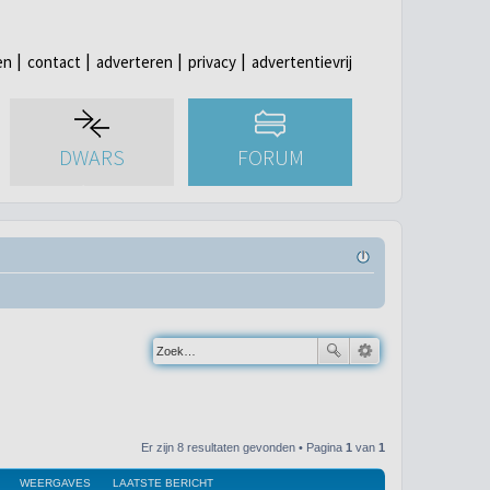
en
contact
adverteren
privacy
advertentievrij
DWARS
FORUM
Er zijn 8 resultaten gevonden • Pagina
1
van
1
WEERGAVES
LAATSTE BERICHT