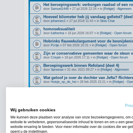
Het beroepingswerk: verborgen raadsel of een r
door
Samuel1448
» 27 jul 2026 22:24 » in
[Religie] - Algemeen
Hoeveel kilometer heb jij vandaag gefietst? (deel
door
johannes1
» 27 jul 2018 11:43 » in
Slow Chat
homoseksualiteit
door
katherina
» 16 jun 2026 16:07 » in
[Religie] - Open forum
Hobrinks flauwekulargument voor de besnijdenis
door
Pcrtje
» 07 feb 2026 16:31 » in
[Religie] - Open forum
Zijn er conservatieve gemeenten waar de steun 
door
Crispin
» 18 jun 2026 17:11 » in
[Religie] - Open forum
Beroepingswerk binnen Refoland (deel 4)
door
Spreeuw
» 31 dec 2021 09:27 » in
[Religie] - Algemeen
Wat geloof je over de dochter van Jefta? Richter
door
Huisje_op_de_hei
» 28 feb 2025 15:21 » in
[Religie] - Op
Klimmers/hikers gezocht!
door
Boomer123
» 21 jul 2026 14:12 » in
Algemene Zaken
Priv
Wij gebruiken cookies
We kunnen deze plaatsen voor analyse van onze bezoekersgegevens, om 
Ga naar uitgebreid zoeken
website te verbeteren, gepersonaliseerde inhoud te tonen en om u een gew
website-ervaring te bieden. Voor meer informatie over de cookies die we ge
opent u de instellingen.