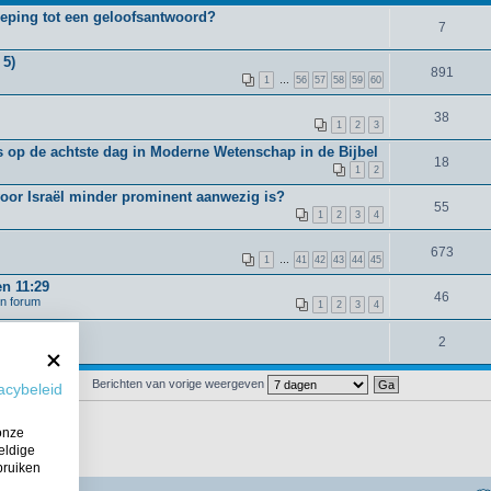
oeping tot een geloofsantwoord?
7
 5)
891
1
…
56
57
58
59
60
38
1
2
3
 op de achtste dag in Moderne Wetenschap in de Bijbel
18
1
2
voor Israël minder prominent aanwezig is?
55
1
2
3
4
673
1
…
41
42
43
44
45
en 11:29
46
en forum
1
2
3
4
2
Berichten van vorige weergeven
acybeleid
onze
eldige
bruiken