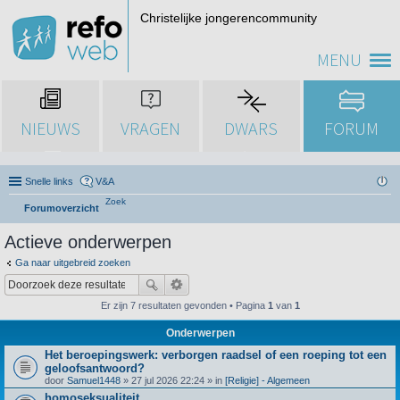
Christelijke jongerencommunity
MENU
NIEUWS
VRAGEN
DWARS
FORUM
Snelle links
V&A
Zoek
Forumoverzicht
Actieve onderwerpen
Ga naar uitgebreid zoeken
Er zijn 7 resultaten gevonden • Pagina
1
van
1
Onderwerpen
Het beroepingswerk: verborgen raadsel of een roeping tot een
geloofsantwoord?
door
Samuel1448
» 27 jul 2026 22:24 » in
[Religie] - Algemeen
homoseksualiteit