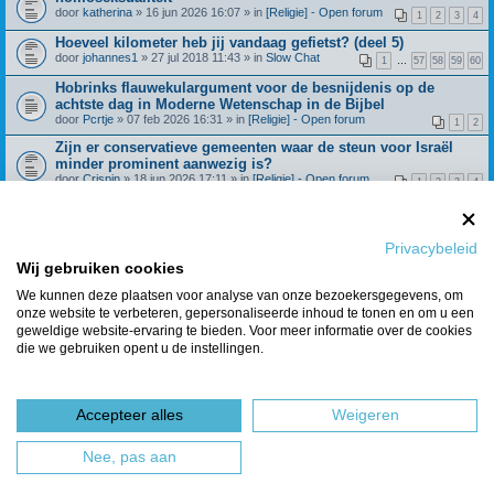
door
katherina
» 16 jun 2026 16:07 » in
[Religie] - Open forum
1
2
3
4
Hoeveel kilometer heb jij vandaag gefietst? (deel 5)
door
johannes1
» 27 jul 2018 11:43 » in
Slow Chat
1
…
57
58
59
60
Hobrinks flauwekulargument voor de besnijdenis op de
achtste dag in Moderne Wetenschap in de Bijbel
door
Pcrtje
» 07 feb 2026 16:31 » in
[Religie] - Open forum
1
2
Zijn er conservatieve gemeenten waar de steun voor Israël
minder prominent aanwezig is?
door
Crispin
» 18 jun 2026 17:11 » in
[Religie] - Open forum
1
2
3
4
Beroepingswerk binnen Refoland (deel 4)
door
Spreeuw
» 31 dec 2021 09:27 » in
[Religie] -
1
…
42
43
44
45
Algemeen
Privacybeleid
Wat geloof je over de dochter van Jefta? Richteren 11:29
Wij gebruiken cookies
door
Huisje_op_de_hei
» 28 feb 2025 15:21 » in
[Religie] - Open
1
2
3
4
forum
We kunnen deze plaatsen voor analyse van onze bezoekersgegevens, om
onze website te verbeteren, gepersonaliseerde inhoud te tonen en om u een
Berichten van vorige weergeven
geweldige website-ervaring te bieden. Voor meer informatie over de cookies
die we gebruiken opent u de instellingen.
Er zijn 7 resultaten gevonden • Pagina
1
van
1
Ga naar
Accepteer alles
Weigeren
Forumoverzicht
Het team
Nee, pas aan
Powered by
phpBB
® Forum Software © phpBB Limited
Nederlandse vertaling door
phpBBservice.nl
&
phpBB.nl
.