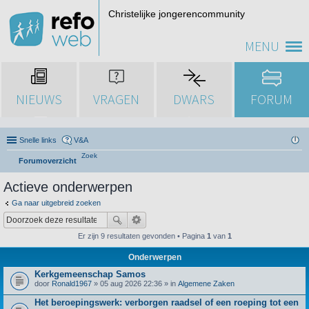
Christelijke jongerencommunity
MENU
NIEUWS
VRAGEN
DWARS
FORUM
Snelle links
V&A
Zoek
Forumoverzicht
Actieve onderwerpen
Ga naar uitgebreid zoeken
Er zijn 9 resultaten gevonden • Pagina
1
van
1
Onderwerpen
Kerkgemeenschap Samos
door
Ronald1967
» 05 aug 2026 22:36 » in
Algemene Zaken
Het beroepingswerk: verborgen raadsel of een roeping tot een