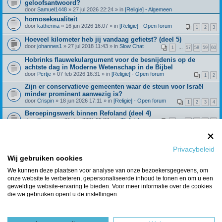
geloofsantwoord?
door
Samuel1448
» 27 jul 2026 22:24 » in
[Religie] - Algemeen
homoseksualiteit
door
katherina
» 16 jun 2026 16:07 » in
[Religie] - Open forum
1
2
3
Hoeveel kilometer heb jij vandaag gefietst? (deel 5)
door
johannes1
» 27 jul 2018 11:43 » in
Slow Chat
1
…
57
58
59
60
Hobrinks flauwekulargument voor de besnijdenis op de
achtste dag in Moderne Wetenschap in de Bijbel
door
Pcrtje
» 07 feb 2026 16:31 » in
[Religie] - Open forum
1
2
Zijn er conservatieve gemeenten waar de steun voor Israël
minder prominent aanwezig is?
door
Crispin
» 18 jun 2026 17:11 » in
[Religie] - Open forum
1
2
3
4
Beroepingswerk binnen Refoland (deel 4)
door
Spreeuw
» 31 dec 2021 09:27 » in
[Religie] -
1
…
42
43
44
45
Algemeen
Wat geloof je over de dochter van Jefta? Richteren 11:29
door
Huisje_op_de_hei
» 28 feb 2025 15:21 » in
[Religie] - Open
1
2
3
4
forum
Privacybeleid
Klimmers/hikers gezocht!
Wij gebruiken cookies
door
Boomer123
» 21 jul 2026 14:12 » in
Algemene Zaken
We kunnen deze plaatsen voor analyse van onze bezoekersgegevens, om
onze website te verbeteren, gepersonaliseerde inhoud te tonen en om u een
Berichten van vorige weergeven
geweldige website-ervaring te bieden. Voor meer informatie over de cookies
die we gebruiken opent u de instellingen.
Er zijn 9 resultaten gevonden • Pagina
1
van
1
Ga naar