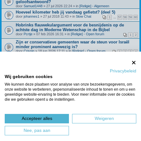
geloofsantwoord?
door
Samuel1448
» 27 jul 2026 22:24 » in
[Religie] - Algemeen
Hoeveel kilometer heb jij vandaag gefietst? (deel 5)
door
johannes1
» 27 jul 2018 11:43 » in
Slow Chat
1
…
57
58
59
60
Hobrinks flauwekulargument voor de besnijdenis op de
achtste dag in Moderne Wetenschap in de Bijbel
door
Pcrtje
» 07 feb 2026 16:31 » in
[Religie] - Open forum
1
2
Zijn er conservatieve gemeenten waar de steun voor Israël
minder prominent aanwezig is?
door
Crispin
» 18 jun 2026 17:11 » in
[Religie] - Open forum
1
2
3
4
Beroepingswerk binnen Refoland (deel 4)
door
Spreeuw
» 31 dec 2021 09:27 » in
[Religie] -
1
…
42
43
44
45
Algemeen
Privacybeleid
Wat geloof je over de dochter van Jefta? Richteren 11:29
Wij gebruiken cookies
door
Huisje_op_de_hei
» 28 feb 2025 15:21 » in
[Religie] - Open
1
2
3
4
forum
We kunnen deze plaatsen voor analyse van onze bezoekersgegevens, om
onze website te verbeteren, gepersonaliseerde inhoud te tonen en om u een
Berichten van vorige weergeven
geweldige website-ervaring te bieden. Voor meer informatie over de cookies
die we gebruiken opent u de instellingen.
Er zijn 7 resultaten gevonden • Pagina
1
van
1
Ga naar
Accepteer alles
Weigeren
Forumoverzicht
Het team
Nee, pas aan
Powered by
phpBB
® Forum Software © phpBB Limited
Nederlandse vertaling door
phpBBservice.nl
&
phpBB.nl
.