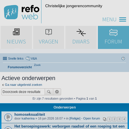
Christelijke jongerencommunity
MENU
NIEUWS
VRAGEN
DWARS
FORUM
Snelle links
V&A
Zoek
Forumoverzicht
Actieve onderwerpen
Ga naar uitgebreid zoeken
Er zijn 7 resultaten gevonden • Pagina
1
van
1
Onderwerpen
homoseksualiteit
door
katherina
» 16 jun 2026 16:07 » in
[Religie] - Open forum
1
2
3
4
Het beroepingswerk: verborgen raadsel of een roeping tot een