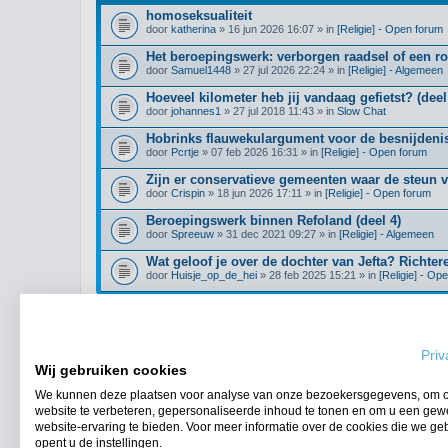
homoseksualiteit
door
katherina
» 16 jun 2026 16:07 » in
[Religie] - Open forum
Het beroepingswerk: verborgen raadsel of een r
door
Samuel1448
» 27 jul 2026 22:24 » in
[Religie] - Algemeen
Hoeveel kilometer heb jij vandaag gefietst? (deel
door
johannes1
» 27 jul 2018 11:43 » in
Slow Chat
Hobrinks flauwekulargument voor de besnijdenis
door
Pcrtje
» 07 feb 2026 16:31 » in
[Religie] - Open forum
Zijn er conservatieve gemeenten waar de steun 
door
Crispin
» 18 jun 2026 17:11 » in
[Religie] - Open forum
Beroepingswerk binnen Refoland (deel 4)
door
Spreeuw
» 31 dec 2021 09:27 » in
[Religie] - Algemeen
Wat geloof je over de dochter van Jefta? Richter
door
Huisje_op_de_hei
» 28 feb 2025 15:21 » in
[Religie] - Op
Priv
Ga naar uitgebreid zoeken
Wij gebruiken cookies
We kunnen deze plaatsen voor analyse van onze bezoekersgegevens, om 
website te verbeteren, gepersonaliseerde inhoud te tonen en om u een gew
Forumoverzicht
website-ervaring te bieden. Voor meer informatie over de cookies die we ge
opent u de instellingen.