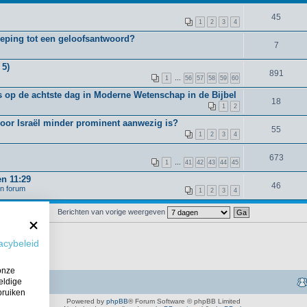
45
1
2
3
4
oeping tot een geloofsantwoord?
7
 5)
891
1
…
56
57
58
59
60
 op de achtste dag in Moderne Wetenschap in de Bijbel
18
1
2
voor Israël minder prominent aanwezig is?
55
1
2
3
4
673
1
…
41
42
43
44
45
en 11:29
46
en forum
1
2
3
4
Berichten van vorige weergeven
acybeleid
onze
eldige
bruiken
Powered by
phpBB
® Forum Software © phpBB Limited