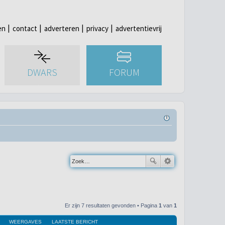
en
contact
adverteren
privacy
advertentievrij
DWARS
FORUM
Er zijn 7 resultaten gevonden • Pagina
1
van
1
WEERGAVES
LAATSTE BERICHT