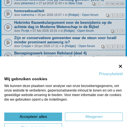
door
johannes1
» 27 jul 2018 11:43 » in
Slow Chat
1
…
57
58
59
60
homoseksualiteit
door
katherina
» 16 jun 2026 16:07 » in
[Religie] - Open forum
1
2
3
Hobrinks flauwekulargument voor de besnijdenis op de
achtste dag in Moderne Wetenschap in de Bijbel
door
Pcrtje
» 07 feb 2026 16:31 » in
[Religie] - Open forum
1
2
Zijn er conservatieve gemeenten waar de steun voor Israël
minder prominent aanwezig is?
door
Crispin
» 18 jun 2026 17:11 » in
[Religie] - Open forum
1
2
3
4
Beroepingswerk binnen Refoland (deel 4)
door
Spreeuw
» 31 dec 2021 09:27 » in
[Religie] -
1
…
42
43
44
45
Algemeen
Wat geloof je over de dochter van Jefta? Richteren 11:29
door
Huisje_op_de_hei
» 28 feb 2025 15:21 » in
[Religie] - Open
1
2
3
4
forum
Privacybeleid
Klimmers/hikers gezocht!
Wij gebruiken cookies
door
Boomer123
» 21 jul 2026 14:12 » in
Algemene Zaken
We kunnen deze plaatsen voor analyse van onze bezoekersgegevens, om
onze website te verbeteren, gepersonaliseerde inhoud te tonen en om u een
Berichten van vorige weergeven
geweldige website-ervaring te bieden. Voor meer informatie over de cookies
die we gebruiken opent u de instellingen.
Er zijn 8 resultaten gevonden • Pagina
1
van
1
Ga naar
Accepteer alles
Weigeren
Forumoverzicht
Het team