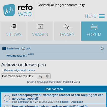
Christelijke jongerencommunity
MENU
NIEUWS
VRAGEN
DWARS
FORUM
Snelle links
V&A
Zoek
Forumoverzicht
Actieve onderwerpen
Ga naar uitgebreid zoeken
Er zijn 8 resultaten gevonden • Pagina
1
van
1
Onderwerpen
Het beroepingswerk: verborgen raadsel of een roeping tot een
geloofsantwoord?
door
Samuel1448
» 27 jul 2026 22:24 » in
[Religie] - Algemeen
Hoeveel kilometer heb jij vandaag gefietst? (deel 5)