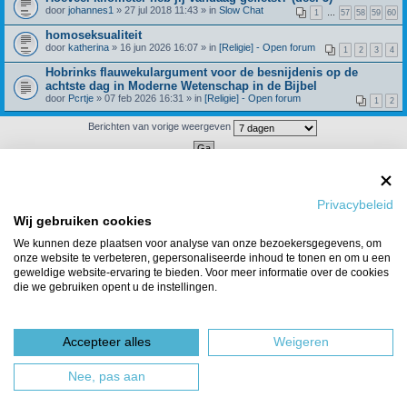
door
johannes1
» 27 jul 2018 11:43 » in
Slow Chat
1
…
57
58
59
60
homoseksualiteit
door
katherina
» 16 jun 2026 16:07 » in
[Religie] - Open forum
1
2
3
4
Hobrinks flauwekulargument voor de besnijdenis op de
achtste dag in Moderne Wetenschap in de Bijbel
door
Pcrtje
» 07 feb 2026 16:31 » in
[Religie] - Open forum
1
2
Berichten van vorige weergeven
Er zijn 4 resultaten gevonden • Pagina
1
van
1
Ga naar
Privacybeleid
Wij gebruiken cookies
Forumoverzicht
Het team
We kunnen deze plaatsen voor analyse van onze bezoekersgegevens, om
Powered by
phpBB
® Forum Software © phpBB Limited
onze website te verbeteren, gepersonaliseerde inhoud te tonen en om u een
Nederlandse vertaling door
phpBBservice.nl
&
phpBB.nl
.
geweldige website-ervaring te bieden. Voor meer informatie over de cookies
die we gebruiken opent u de instellingen.
Accepteer alles
Weigeren
Nee, pas aan