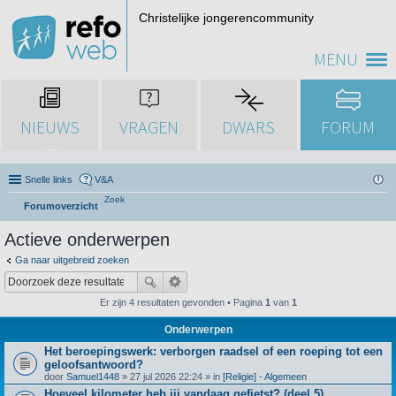
Christelijke jongerencommunity
MENU
NIEUWS
VRAGEN
DWARS
FORUM
Snelle links
V&A
Zoek
Forumoverzicht
Actieve onderwerpen
Ga naar uitgebreid zoeken
Er zijn 4 resultaten gevonden • Pagina
1
van
1
Onderwerpen
Het beroepingswerk: verborgen raadsel of een roeping tot een
geloofsantwoord?
door
Samuel1448
» 27 jul 2026 22:24 » in
[Religie] - Algemeen
Hoeveel kilometer heb jij vandaag gefietst? (deel 5)