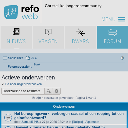
Christelijke jongerencommunity
MENU
NIEUWS
VRAGEN
DWARS
FORUM
Snelle links
V&A
Zoek
Forumoverzicht
Actieve onderwerpen
Ga naar uitgebreid zoeken
Er zijn 4 resultaten gevonden • Pagina
1
van
1
Onderwerpen
Het beroepingswerk: verborgen raadsel of een roeping tot een
geloofsantwoord?
door
Samuel1448
» 27 jul 2026 22:24 » in
[Religie] - Algemeen
Hoeveel kilometer heb jij vandaag gefietst? (deel 5)