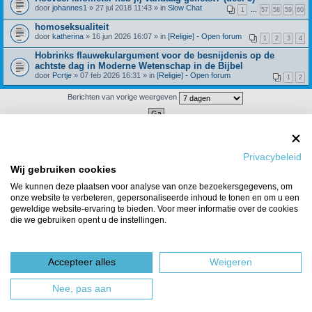
door
johannes1
» 27 jul 2018 11:43 » in
Slow Chat
1
…
57
58
59
60
homoseksualiteit
door
katherina
» 16 jun 2026 16:07 » in
[Religie] - Open forum
1
2
3
4
Hobrinks flauwekulargument voor de besnijdenis op de
achtste dag in Moderne Wetenschap in de Bijbel
door
Pcrtje
» 07 feb 2026 16:31 » in
[Religie] - Open forum
1
2
Berichten van vorige weergeven
Er zijn 4 resultaten gevonden • Pagina
1
van
1
Ga naar
Privacybeleid
Wij gebruiken cookies
Forumoverzicht
Het team
We kunnen deze plaatsen voor analyse van onze bezoekersgegevens, om
Powered by
phpBB
® Forum Software © phpBB Limited
onze website te verbeteren, gepersonaliseerde inhoud te tonen en om u een
Nederlandse vertaling door
phpBBservice.nl
&
phpBB.nl
.
geweldige website-ervaring te bieden. Voor meer informatie over de cookies
die we gebruiken opent u de instellingen.
Accepteer alles
Weigeren
Nee, pas aan