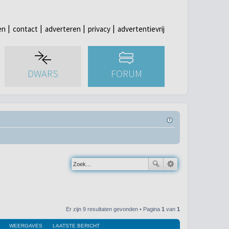
en
contact
adverteren
privacy
advertentievrij
DWARS
FORUM
Er zijn 9 resultaten gevonden • Pagina
1
van
1
WEERGAVES
LAATSTE BERICHT