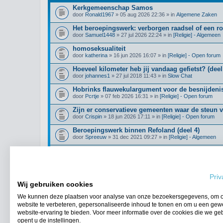
Kerkgemeenschap Samos
door
Ronald1967
» 05 aug 2026 22:36 » in
Algemene Zaken
Het beroepingswerk: verborgen raadsel of een r
door
Samuel1448
» 27 jul 2026 22:24 » in
[Religie] - Algemeen
homoseksualiteit
door
katherina
» 16 jun 2026 16:07 » in
[Religie] - Open forum
Hoeveel kilometer heb jij vandaag gefietst? (deel
door
johannes1
» 27 jul 2018 11:43 » in
Slow Chat
Hobrinks flauwekulargument voor de besnijdenis
door
Pcrtje
» 07 feb 2026 16:31 » in
[Religie] - Open forum
Zijn er conservatieve gemeenten waar de steun 
door
Crispin
» 18 jun 2026 17:11 » in
[Religie] - Open forum
Beroepingswerk binnen Refoland (deel 4)
door
Spreeuw
» 31 dec 2021 09:27 » in
[Religie] - Algemeen
Wat geloof je over de dochter van Jefta? Richter
door
Huisje_op_de_hei
» 28 feb 2025 15:21 » in
[Religie] - Op
Klimmers/hikers gezocht!
Priv
door
Boomer123
» 21 jul 2026 14:12 » in
Algemene Zaken
Wij gebruiken cookies
We kunnen deze plaatsen voor analyse van onze bezoekersgegevens, om 
website te verbeteren, gepersonaliseerde inhoud te tonen en om u een gew
website-ervaring te bieden. Voor meer informatie over de cookies die we ge
opent u de instellingen.
Ga naar uitgebreid zoeken