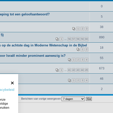
0
oeping tot een geloofsantwoord?
5
38
1
2
3
 5)
890
1
…
56
57
58
59
60
 op de achtste dag in Moderne Wetenschap in de Bijbel
18
1
2
voor Israël minder prominent aanwezig is?
55
1
2
3
4
673
1
…
41
42
43
44
45
en 11:29
46
en forum
1
2
3
4
2
acybeleid
Berichten van vorige weergeven
onze
eldige
bruiken