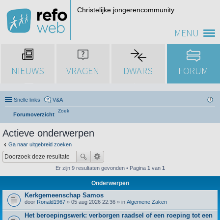
Christelijke jongerencommunity
MENU
NIEUWS
VRAGEN
DWARS
FORUM
Snelle links
V&A
Zoek
Forumoverzicht
Actieve onderwerpen
Ga naar uitgebreid zoeken
Er zijn 9 resultaten gevonden • Pagina
1
van
1
Onderwerpen
Kerkgemeenschap Samos
door
Ronald1967
» 05 aug 2026 22:36 » in
Algemene Zaken
Het beroepingswerk: verborgen raadsel of een roeping tot een