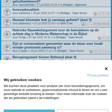
geloofsantwoord?
door
Samuel1448
» 27 jul 2026 22:24 » in
[Religie] - Algemeen
homoseksualiteit
door
katherina
» 16 jun 2026 16:07 » in
[Religie] - Open forum
1
2
3
Hoeveel kilometer heb jij vandaag gefietst? (deel 5)
door
johannes1
» 27 jul 2018 11:43 » in
Slow Chat
1
…
57
58
59
60
Hobrinks flauwekulargument voor de besnijdenis op de
achtste dag in Moderne Wetenschap in de Bijbel
door
Pcrtje
» 07 feb 2026 16:31 » in
[Religie] - Open forum
1
2
Zijn er conservatieve gemeenten waar de steun voor Israël
minder prominent aanwezig is?
door
Crispin
» 18 jun 2026 17:11 » in
[Religie] - Open forum
1
2
3
4
Beroepingswerk binnen Refoland (deel 4)
door
Spreeuw
» 31 dec 2021 09:27 » in
[Religie] -
1
…
42
43
44
45
Algemeen
Wat geloof je over de dochter van Jefta? Richteren 11:29
door
Huisje_op_de_hei
» 28 feb 2025 15:21 » in
[Religie] - Open
1
2
3
4
forum
Privacybeleid
Klimmers/hikers gezocht!
Wij gebruiken cookies
door
Boomer123
» 21 jul 2026 14:12 » in
Algemene Zaken
We kunnen deze plaatsen voor analyse van onze bezoekersgegevens, om
onze website te verbeteren, gepersonaliseerde inhoud te tonen en om u een
Berichten van vorige weergeven
geweldige website-ervaring te bieden. Voor meer informatie over de cookies
die we gebruiken opent u de instellingen.
Er zijn 9 resultaten gevonden • Pagina
1
van
1
Ga naar