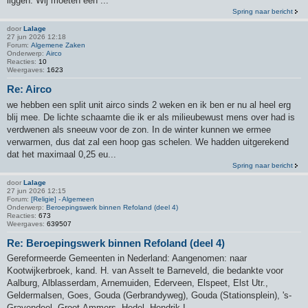
liggen. Wij moeten een ...
Spring naar bericht
door
Lalage
27 jun 2026 12:18
Forum:
Algemene Zaken
Onderwerp:
Airco
Reacties:
10
Weergaves:
1623
Re: Airco
we hebben een split unit airco sinds 2 weken en ik ben er nu al heel erg
blij mee. De lichte schaamte die ik er als milieubewust mens over had is
verdwenen als sneeuw voor de zon. In de winter kunnen we ermee
verwarmen, dus dat zal een hoop gas schelen. We hadden uitgerekend
dat het maximaal 0,25 eu...
Spring naar bericht
door
Lalage
27 jun 2026 12:15
Forum:
[Religie] - Algemeen
Onderwerp:
Beroepingswerk binnen Refoland (deel 4)
Reacties:
673
Weergaves:
639507
Re: Beroepingswerk binnen Refoland (deel 4)
Gereformeerde Gemeenten in Nederland: Aangenomen: naar
Kootwijkerbroek, kand. H. van Asselt te Barneveld, die bedankte voor
Aalburg, Alblasserdam, Arnemuiden, Ederveen, Elspeet, Elst Utr.,
Geldermalsen, Goes, Gouda (Gerbrandyweg), Gouda (Stationsplein), 's-
Gravendeel, Groot-Ammers, Hedel, Hendrik-I...