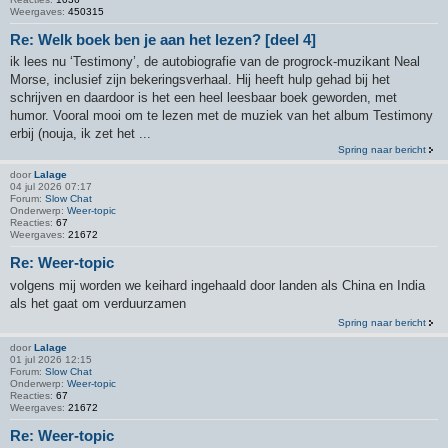
Weergaves:
450315
Re: Welk boek ben je aan het lezen? [deel 4]
ik lees nu ‘Testimony’, de autobiografie van de progrock-muzikant Neal
Morse, inclusief zijn bekeringsverhaal. Hij heeft hulp gehad bij het
schrijven en daardoor is het een heel leesbaar boek geworden, met
humor. Vooral mooi om te lezen met de muziek van het album Testimony
erbij (nouja, ik zet het ...
Spring naar bericht
door
Lalage
04 jul 2026 07:17
Forum:
Slow Chat
Onderwerp:
Weer-topic
Reacties:
67
Weergaves:
21672
Re: Weer-topic
volgens mij worden we keihard ingehaald door landen als China en India
als het gaat om verduurzamen
Spring naar bericht
door
Lalage
01 jul 2026 12:15
Forum:
Slow Chat
Onderwerp:
Weer-topic
Reacties:
67
Weergaves:
21672
Re: Weer-topic