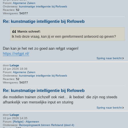
Forum:
Algemene Zaken
Onderwerp:
kunstmatige intelligentie bij Refoweb
Reacties:
52
Weergaves:
54377
Re: kunstmatige intelligentie bij Refoweb
Marnix schreef:
Ik heb deze vraag, kan jij er een gereformeerd antwoord op geven?
Dan kan je het net zo goed aan refgpt vragen!
https://refgpt.nl/
Spring naar bericht
door
Lalage
10 jun 2026 18:36
Forum:
Algemene Zaken
Onderwerp:
kunstmatige intelligentie bij Refoweb
Reacties:
52
Weergaves:
54377
Re: kunstmatige intelligentie bij Refoweb
die modellen trainen zichzelf ook niet… ik bedoel: die zijn nog steeds
afhankelijk van menselijke input en sturing
Spring naar bericht
door
Lalage
10 jun 2026 14:35
Forum:
[Religie] - Algemeen
Onderwerp:
Beroepingswerk binnen Refoland (deel 4)