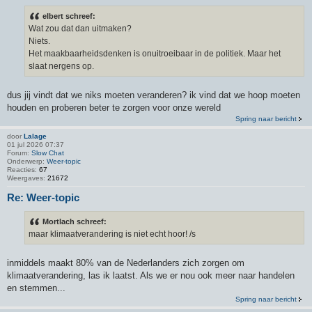
elbert schreef:
Wat zou dat dan uitmaken?
Niets.
Het maakbaarheidsdenken is onuitroeibaar in de politiek. Maar het
slaat nergens op.
dus jij vindt dat we niks moeten veranderen? ik vind dat we hoop moeten
houden en proberen beter te zorgen voor onze wereld
Spring naar bericht
door
Lalage
01 jul 2026 07:37
Forum:
Slow Chat
Onderwerp:
Weer-topic
Reacties:
67
Weergaves:
21672
Re: Weer-topic
Mortlach schreef:
maar klimaatverandering is niet echt hoor! /s
inmiddels maakt 80% van de Nederlanders zich zorgen om
klimaatverandering, las ik laatst. Als we er nou ook meer naar handelen
en stemmen...
Spring naar bericht