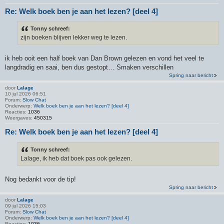
Re: Welk boek ben je aan het lezen? [deel 4]
Tonny schreef:
zijn boeken blijven lekker weg te lezen.
ik heb ooit een half boek van Dan Brown gelezen en vond het veel te
langdradig en saai, ben dus gestopt… Smaken verschillen
Spring naar bericht
door
Lalage
10 jul 2026 06:51
Forum:
Slow Chat
Onderwerp:
Welk boek ben je aan het lezen? [deel 4]
Reacties:
1036
Weergaves:
450315
Re: Welk boek ben je aan het lezen? [deel 4]
Tonny schreef:
Lalage, ik heb dat boek pas ook gelezen.
Nog bedankt voor de tip!
Spring naar bericht
door
Lalage
09 jul 2026 15:03
Forum:
Slow Chat
Onderwerp:
Welk boek ben je aan het lezen? [deel 4]
Reacties:
1036