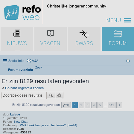
Christelijke jongerencommunity
MENU
NIEUWS
VRAGEN
DWARS
FORUM
Snelle links
V&A
Zoek
Forumoverzicht
Er zijn 8129 resultaten gevonden
Ga naar uitgebreid zoeken
Er zijn 8129 resultaten gevonden
1
2
3
4
5
…
542
door
Lalage
10 jul 2026 12:01
Forum:
Slow Chat
Onderwerp:
Welk boek ben je aan het lezen? [deel 4]
Reacties:
1036
Weergaves:
450315