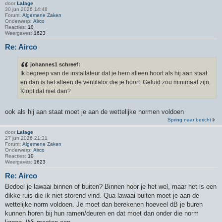
door
Lalage
30 jun 2026 14:48
Forum:
Algemene Zaken
Onderwerp:
Airco
Reacties:
10
Weergaves:
1623
Re: Airco
johannes1 schreef:
Ik begreep van de installateur dat je hem alleen hoort als hij aan staat
en dan is het alleen de ventilator die je hoort. Geluid zou minimaal zijn.
Klopt dat niet dan?
ook als hij aan staat moet je aan de wettelijke normen voldoen
Spring naar bericht
door
Lalage
27 jun 2026 21:31
Forum:
Algemene Zaken
Onderwerp:
Airco
Reacties:
10
Weergaves:
1623
Re: Airco
Bedoel je lawaai binnen of buiten? Binnen hoor je het wel, maar het is een
dikke ruis die ik niet storend vind. Qua lawaai buiten moet je aan de
wettelijke norm voldoen. Je moet dan berekenen hoeveel dB je buren
kunnen horen bij hun ramen/deuren en dat moet dan onder die norm