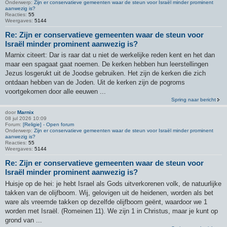
Onderwerp:
Zijn er conservatieve gemeenten waar de steun voor Israël minder prominent
aanwezig is?
Reacties:
55
Weergaves:
5144
Re: Zijn er conservatieve gemeenten waar de steun voor
Israël minder prominent aanwezig is?
Marnix citeert: Dar is raar dat u niet de werkelijke reden kent en het dan
maar een spagaat gaat noemen. De kerken hebben hun leerstellingen
Jezus losgerukt uit de Joodse gebruiken. Het zijn de kerken die zich
ontdaan hebben van de Joden. Uit de kerken zijn de pogroms
voortgekomen door alle eeuwen ...
Spring naar bericht
door
Marnix
08 jul 2026 10:09
Forum:
[Religie] - Open forum
Onderwerp:
Zijn er conservatieve gemeenten waar de steun voor Israël minder prominent
aanwezig is?
Reacties:
55
Weergaves:
5144
Re: Zijn er conservatieve gemeenten waar de steun voor
Israël minder prominent aanwezig is?
Huisje op de hei: je hebt Israel als Gods uitverkorenen volk, de natuurlijke
takken van de olijfboom. Wij, gelovigen uit de heidenen, worden als bet
ware als vreemde takken op dezelfde olijfboom geënt, waardoor we 1
worden met Israël. (Romeinen 11). We zijn 1 in Christus, maar je kunt op
grond van ...