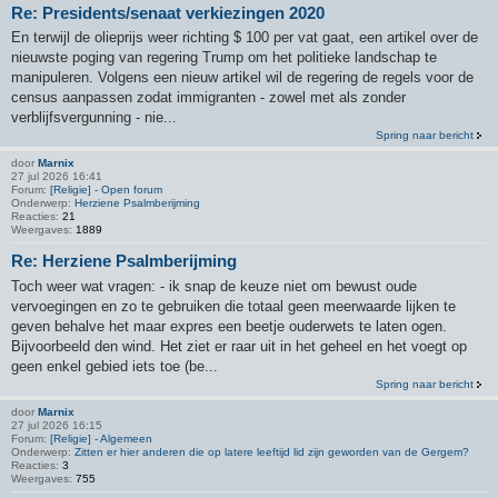
Re: Presidents/senaat verkiezingen 2020
En terwijl de olieprijs weer richting $ 100 per vat gaat, een artikel over de
nieuwste poging van regering Trump om het politieke landschap te
manipuleren. Volgens een nieuw artikel wil de regering de regels voor de
census aanpassen zodat immigranten - zowel met als zonder
verblijfsvergunning - nie...
Spring naar bericht
door
Marnix
27 jul 2026 16:41
Forum:
[Religie] - Open forum
Onderwerp:
Herziene Psalmberijming
Reacties:
21
Weergaves:
1889
Re: Herziene Psalmberijming
Toch weer wat vragen: - ik snap de keuze niet om bewust oude
vervoegingen en zo te gebruiken die totaal geen meerwaarde lijken te
geven behalve het maar expres een beetje ouderwets te laten ogen.
Bijvoorbeeld den wind. Het ziet er raar uit in het geheel en het voegt op
geen enkel gebied iets toe (be...
Spring naar bericht
door
Marnix
27 jul 2026 16:15
Forum:
[Religie] - Algemeen
Onderwerp:
Zitten er hier anderen die op latere leeftijd lid zijn geworden van de Gergem?
Reacties:
3
Weergaves:
755