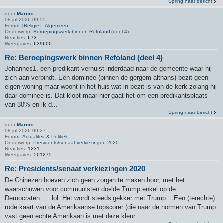
Spring naar bericht
door
Marnix
08 jul 2026 09:55
Forum:
[Religie] - Algemeen
Onderwerp:
Beroepingswerk binnen Refoland (deel 4)
Reacties:
673
Weergaves:
639600
Re: Beroepingswerk binnen Refoland (deel 4)
Johannes1, een predikant verhuist inderdaad naar de gemeente waar hij
zich aan verbindt. Een dominee (binnen de gergem althans) bezit geen
eigen woning maar woont in het huis wat in bezit is van de kerk zolang hij
daar dominee is. Dat klopt maar hier gaat het om een predikantsplaats
van 30% en ik d...
Spring naar bericht
door
Marnix
08 jul 2026 09:27
Forum:
Actualiteit & Politiek
Onderwerp:
Presidents/senaat verkiezingen 2020
Reacties:
1231
Weergaves:
501275
Re: Presidents/senaat verkiezingen 2020
De Chinezen hoeven zich geen zorgen te maken hoor, met het
waarschuwen voor communisten doelde Trump enkel op de
Democraten.... :lol: Het wordt steeds gekker met Trump... Een (terechte)
rode kaart van de Amerikaanse topscorer (die naar de normen van Trump
vast geen echte Amerikaan is met deze kleur....