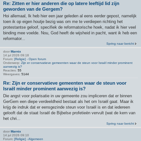
Re: Zitten er hier anderen die op latere leeftijd lid zijn
geworden van de Gergem?
Hoi allemaal, Ik heb hier een jaar geleden al eens eerder gepost, namelijk
toen ik op eigen houtje bezig was om me te verdiepen richting het
protestantse geloof, specifiek de reformatorische hoek, nadat ik hier veel
binding mee voelde. Nou, God heeft de wijsheid in pacht, want ik heb een
reformator...
Spring naar bericht
door
Marnix
14 jul 2026 09:18
Forum:
[Religie] - Open forum
Onderwerp:
Zijn er conservatieve gemeenten waar de steun voor Israël minder prominent
aanwezig is?
Reacties:
55
Weergaves:
5144
Re: Zijn er conservatieve gemeenten waar de steun voor
Israël minder prominent aanwezig is?
Die angst voor polarisatie in uw gemeente zou impliceren dat er binnen
GerGem een ​​diepe verdeeldheid bestaat als het om Israël gaat. Maar ik
krijg de indruk dat er eensgezinde steun voor Israël is en dat iedereen
gelooft dat de staat Israël de Bijbelse profetieën vervult (wat de kern van
het chri...
Spring naar bericht
door
Marnix
14 jul 2026 09:10
Forum:
[Religie] - Algemeen