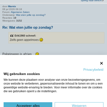
Spring naar bericht
door
Marnix
08 jul 2026 09:18
Forum:
Algemene Zaken
Onderwerp:
Wat eten jullie op zondag?
Reacties:
19
Weergaves:
3152
Re: Wat eten jullie op zondag?
Erik1960 schreef:
Zelfs geen appelmoes
Pelgrimeren is afzien...
Spring naar bericht
Sorteer op
Privacybeleid
Wij gebruiken cookies
We kunnen deze plaatsen voor analyse van onze bezoekersgegevens, om
onze website te verbeteren, gepersonaliseerde inhoud te tonen en om u een
geweldige website-ervaring te bieden. Voor meer informatie over de cookies
die we gebruiken opent u de instellingen.
Er zijn 24179 resultaten gevonden
1
2
3
4
5
…
1612
Ga naar
Accepteer alles
Weigeren