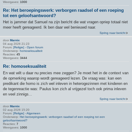
Weergaves:
1000
Re: Het beroepingswerk: verborgen raadsel of een roeping
tot een geloofsantwoord?
Het is jammer dat Samuel na zijn bericht die wat vragen opriep totaal niet
meer heeft gereageerd. Ik ben daar wel benieuwd naar.
Spring naar bericht
door
Marnix
04 aug 2026 21:23
Forum:
[Religie] - Open forum
Onderwerp:
homoseksualiteit
Reacties:
45
Weergaves:
3444
Re: homoseksualiteit
En wat wilt u daar nu precies mee zeggen? Je moet het in de context van
de opmerking waarop wordt gereageerd lezen. De vraag was: kan een
predikant die homo is zich wel inleven in heterogezinnen met kinderen en
de tegenreactie was: Paulus kon zich al vrijgezel toch ook prima inleven
en veel zinnigs...
Spring naar bericht
door
Marnix
02 aug 2026 15:20
Forum:
[Religie] - Algemeen
Onderwerp:
Het beroepingswerk: verborgen raadsel of een roeping tot een
geloofsantwoord?
Reacties:
7
Weergaves:
1000