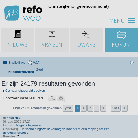
Christelijke jongerencommunity
MENU
NIEUWS
VRAGEN
DWARS
FORUM
Snelle links
V&A
Zoek
Forumoverzicht
Er zijn 24179 resultaten gevonden
Ga naar uitgebreid zoeken
Er zijn 24179 resultaten gevonden
1
2
3
4
5
…
1612
door
Marnix
06 aug 2026 17:27
Forum:
[Religie] - Algemeen
Onderwerp:
Het beroepingswerk: verborgen raadsel of een roeping tot een
geloofsantwoord?
Reacties:
7