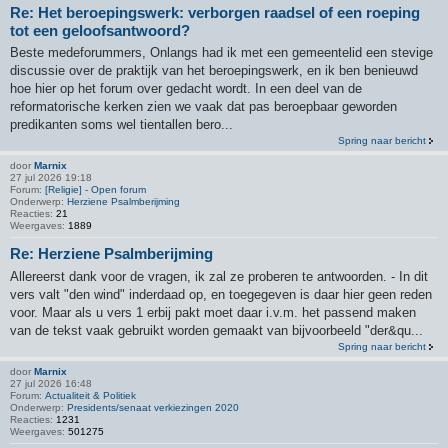
Re: Het beroepingswerk: verborgen raadsel of een roeping
tot een geloofsantwoord?
Beste medeforummers, Onlangs had ik met een gemeentelid een stevige
discussie over de praktijk van het beroepingswerk, en ik ben benieuwd
hoe hier op het forum over gedacht wordt. In een deel van de
reformatorische kerken zien we vaak dat pas beroepbaar geworden
predikanten soms wel tientallen bero...
Spring naar bericht
door
Marnix
27 jul 2026 19:18
Forum:
[Religie] - Open forum
Onderwerp:
Herziene Psalmberijming
Reacties:
21
Weergaves:
1889
Re: Herziene Psalmberijming
Allereerst dank voor de vragen, ik zal ze proberen te antwoorden. - In dit
vers valt "den wind" inderdaad op, en toegegeven is daar hier geen reden
voor. Maar als u vers 1 erbij pakt moet daar i.v.m. het passend maken
van de tekst vaak gebruikt worden gemaakt van bijvoorbeeld "der&qu...
Spring naar bericht
door
Marnix
27 jul 2026 16:48
Forum:
Actualiteit & Politiek
Onderwerp:
Presidents/senaat verkiezingen 2020
Reacties:
1231
Weergaves:
501275