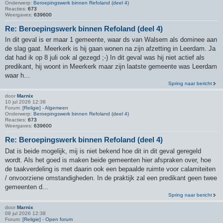
Onderwerp:
Beroepingswerk binnen Refoland (deel 4)
Reacties:
673
Weergaves:
639600
Re: Beroepingswerk binnen Refoland (deel 4)
In dit geval is er maar 1 gemeente, waar ds van Walsem als dominee aan
de slag gaat. Meerkerk is hij gaan wonen na zijn afzetting in Leerdam. Ja
dat had ik op 8 juli ook al gezegd ;-) In dit geval was hij niet actief als
predikant, hij woont in Meerkerk maar zijn laatste gemeente was Leerdam
waar h...
Spring naar bericht
door
Marnix
10 jul 2026 12:38
Forum:
[Religie] - Algemeen
Onderwerp:
Beroepingswerk binnen Refoland (deel 4)
Reacties:
673
Weergaves:
639600
Re: Beroepingswerk binnen Refoland (deel 4)
Dat is beide mogelijk, mij is niet bekend hoe dit in dit geval geregeld
wordt. Als het goed is maken beide gemeenten hier afspraken over, hoe
de taakverdeling is met daarin ook een bepaalde ruimte voor calamiteiten
/ onvoorziene omstandigheden. In de praktijk zal een predikant geen twee
gemeenten d...
Spring naar bericht
door
Marnix
08 jul 2026 12:38
Forum:
[Religie] - Open forum