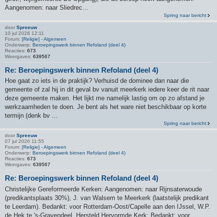
Aangenomen: naar Sliedrec...
Spring naar bericht
door
Spreeuw
10 jul 2026 12:11
Forum:
[Religie] - Algemeen
Onderwerp:
Beroepingswerk binnen Refoland (deel 4)
Reacties:
673
Weergaves:
639567
Re: Beroepingswerk binnen Refoland (deel 4)
Hoe gaat zo iets in de praktijk? Verhuisd de dominee dan naar die
gemeente of zal hij in dit geval bv vanuit meerkerk iedere keer de rit naar
deze gemeente maken. Het lijkt me namelijk lastig om op zo afstand je
werkzaamheden te doen. Je bent als het ware niet beschikbaar op korte
termijn (denk bv ...
Spring naar bericht
door
Spreeuw
07 jul 2026 11:55
Forum:
[Religie] - Algemeen
Onderwerp:
Beroepingswerk binnen Refoland (deel 4)
Reacties:
673
Weergaves:
639567
Re: Beroepingswerk binnen Refoland (deel 4)
Christelijke Gereformeerde Kerken: Aangenomen: naar Rijnsaterwoude
(predikantsplaats 30%), J. van Walsem te Meerkerk (laatstelijk predikant
te Leerdam). Bedankt: voor Rotterdam-Oost/Capelle aan den IJssel, W.P.
de Hek te 's-Gravendeel. Hersteld Hervormde Kerk: Bedankt: voor