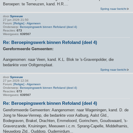
Beroepen: te Terneuzen, kand. H.R....
Spring naar bericht
door
Spreeuw
27 jun 2026 21:50
Forum:
[Religie] - Algemeen
Onderwerp:
Beroepingswerk binnen Refoland (deel 4)
Reacties:
673
Weergaves:
639567
Re: Beroepingswerk binnen Refoland (deel 4)
Gereformeerde Gemeenten:
Aangenomen: naar Veen, kand. K.L. Blok te 's-Gravenpolder, die
bedankte voor Ooltgensplaat.
Spring naar bericht
door
Spreeuw
27 jun 2026 12:34
Forum:
[Religie] - Algemeen
Onderwerp:
Beroepingswerk binnen Refoland (deel 4)
Reacties:
673
Weergaves:
639567
Re: Beroepingswerk binnen Refoland (deel 4)
Gereformeerde Gemeenten: Aangenomen: naar Wageningen, kand. D. de
Jong te Nieuw-Vennep, die bedankte voor Aalburg, Aalst Gld.,
Bodegraven, Brakel, Drachten, Emmeloord, Gorinchem, Goudswaard, 's-
Gravenzande, Kruiningen, Meeuwen i.c.m. Sprang-Capelle, Middelharnis,
Nieuwdorp Zld., Ouddorp, Oudemirdum...