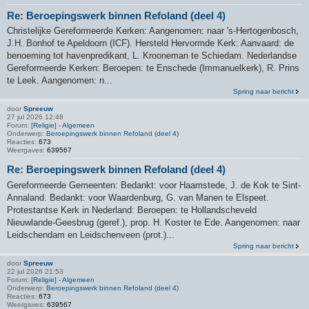
Re: Beroepingswerk binnen Refoland (deel 4)
Christelijke Gereformeerde Kerken: Aangenomen: naar 's-Hertogenbosch,
J.H. Bonhof te Apeldoorn (ICF). Hersteld Hervormde Kerk: Aanvaard: de
benoeming tot havenpredikant, L. Krooneman te Schiedam. Nederlandse
Gereformeerde Kerken: Beroepen: te Enschede (Immanuelkerk), R. Prins
te Leek. Aangenomen: n...
Spring naar bericht
door
Spreeuw
27 jul 2026 12:48
Forum:
[Religie] - Algemeen
Onderwerp:
Beroepingswerk binnen Refoland (deel 4)
Reacties:
673
Weergaves:
639567
Re: Beroepingswerk binnen Refoland (deel 4)
Gereformeerde Gemeenten: Bedankt: voor Haamstede, J. de Kok te Sint-
Annaland. Bedankt: voor Waardenburg, G. van Manen te Elspeet.
Protestantse Kerk in Nederland: Beroepen: te Hollandscheveld
Nieuwlande-Geesbrug (geref.), prop. H. Koster te Ede. Aangenomen: naar
Leidschendam en Leidschenveen (prot.)...
Spring naar bericht
door
Spreeuw
22 jul 2026 21:53
Forum:
[Religie] - Algemeen
Onderwerp:
Beroepingswerk binnen Refoland (deel 4)
Reacties:
673
Weergaves:
639567