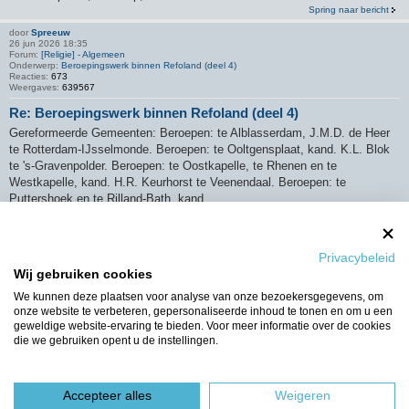
Spring naar bericht
door
Spreeuw
26 jun 2026 18:35
Forum:
[Religie] - Algemeen
Onderwerp:
Beroepingswerk binnen Refoland (deel 4)
Reacties:
673
Weergaves:
639567
Re: Beroepingswerk binnen Refoland (deel 4)
Gereformeerde Gemeenten: Beroepen: te Alblasserdam, J.M.D. de Heer
te Rotterdam-IJsselmonde. Beroepen: te Ooltgensplaat, kand. K.L. Blok
te 's-Gravenpolder. Beroepen: te Oostkapelle, te Rhenen en te
Westkapelle, kand. H.R. Keurhorst te Veenendaal. Beroepen: te
Puttershoek en te Rilland-Bath, kand. ...
Spring naar bericht
Sorteer op
Privacybeleid
Wij gebruiken cookies
We kunnen deze plaatsen voor analyse van onze bezoekersgegevens, om
onze website te verbeteren, gepersonaliseerde inhoud te tonen en om u een
geweldige website-ervaring te bieden. Voor meer informatie over de cookies
die we gebruiken opent u de instellingen.
Er zijn 4582 resultaten gevonden
1
2
3
4
5
…
306
Ga naar
Accepteer alles
Weigeren
Forumoverzicht
Het team