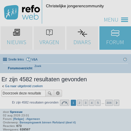
Christelijke jongerencommunity
MENU
NIEUWS
VRAGEN
DWARS
FORUM
Snelle links
V&A
Zoek
Forumoverzicht
Er zijn 4582 resultaten gevonden
Ga naar uitgebreid zoeken
Er zijn 4582 resultaten gevonden
1
2
3
4
5
…
306
door
Spreeuw
02 aug 2026 23:01
Forum:
[Religie] - Algemeen
Onderwerp:
Beroepingswerk binnen Refoland (deel 4)
Reacties:
673
Weergaves:
639567