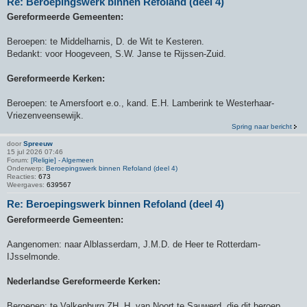
Re: Beroepingswerk binnen Refoland (deel 4)
Gereformeerde Gemeenten:
Beroepen: te Middelharnis, D. de Wit te Kesteren.
Bedankt: voor Hoogeveen, S.W. Janse te Rijssen-Zuid.
Gereformeerde Kerken:
Beroepen: te Amersfoort e.o., kand. E.H. Lamberink te Westerhaar-
Vriezenveensewijk.
Spring naar bericht
door
Spreeuw
15 jul 2026 07:46
Forum:
[Religie] - Algemeen
Onderwerp:
Beroepingswerk binnen Refoland (deel 4)
Reacties:
673
Weergaves:
639567
Re: Beroepingswerk binnen Refoland (deel 4)
Gereformeerde Gemeenten:
Aangenomen: naar Alblasserdam, J.M.D. de Heer te Rotterdam-
IJsselmonde.
Nederlandse Gereformeerde Kerken:
Beroepen: te Valkenburg ZH, H. van Noort te Sauwerd, die dit beroep