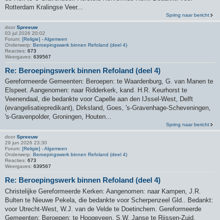
Rotterdam Kralingse Veer...
Spring naar bericht
door
Spreeuw
03 jul 2026 20:02
Forum:
[Religie] - Algemeen
Onderwerp:
Beroepingswerk binnen Refoland (deel 4)
Reacties:
673
Weergaves:
639567
Re: Beroepingswerk binnen Refoland (deel 4)
Gereformeerde Gemeenten: Beroepen: te Waardenburg, G. van Manen te
Elspeet. Aangenomen: naar Ridderkerk, kand. H.R. Keurhorst te
Veenendaal, die bedankte voor Capelle aan den IJssel-West, Delft
(evangelisatiepredikant), Dirksland, Goes, 's-Gravenhage-Scheveningen,
's-Gravenpolder, Groningen, Houten...
Spring naar bericht
door
Spreeuw
29 jun 2026 23:30
Forum:
[Religie] - Algemeen
Onderwerp:
Beroepingswerk binnen Refoland (deel 4)
Reacties:
673
Weergaves:
639567
Re: Beroepingswerk binnen Refoland (deel 4)
Christelijke Gereformeerde Kerken: Aangenomen: naar Kampen, J.R.
Bulten te Nieuwe Pekela, die bedankte voor Scherpenzeel Gld.. Bedankt:
voor Utrecht-West, W.J. van de Velde te Doetinchem. Gereformeerde
Gemeenten: Beroepen: te Hoogeveen, S.W. Janse te Rijssen-Zuid.