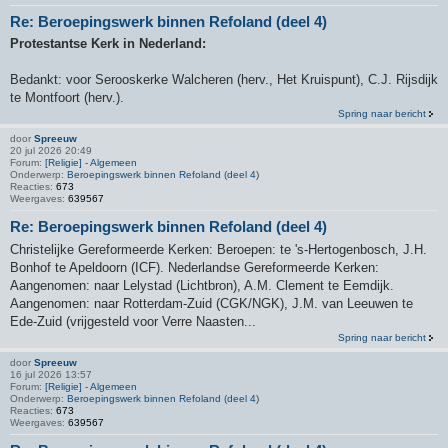
Re: Beroepingswerk binnen Refoland (deel 4)
Protestantse Kerk in Nederland:
Bedankt: voor Serooskerke Walcheren (herv., Het Kruispunt), C.J. Rijsdijk
te Montfoort (herv.).
Spring naar bericht
door
Spreeuw
20 jul 2026 20:49
Forum:
[Religie] - Algemeen
Onderwerp:
Beroepingswerk binnen Refoland (deel 4)
Reacties:
673
Weergaves:
639567
Re: Beroepingswerk binnen Refoland (deel 4)
Christelijke Gereformeerde Kerken: Beroepen: te 's-Hertogenbosch, J.H.
Bonhof te Apeldoorn (ICF). Nederlandse Gereformeerde Kerken:
Aangenomen: naar Lelystad (Lichtbron), A.M. Clement te Eemdijk.
Aangenomen: naar Rotterdam-Zuid (CGK/NGK), J.M. van Leeuwen te
Ede-Zuid (vrijgesteld voor Verre Naasten...
Spring naar bericht
door
Spreeuw
16 jul 2026 13:57
Forum:
[Religie] - Algemeen
Onderwerp:
Beroepingswerk binnen Refoland (deel 4)
Reacties:
673
Weergaves:
639567