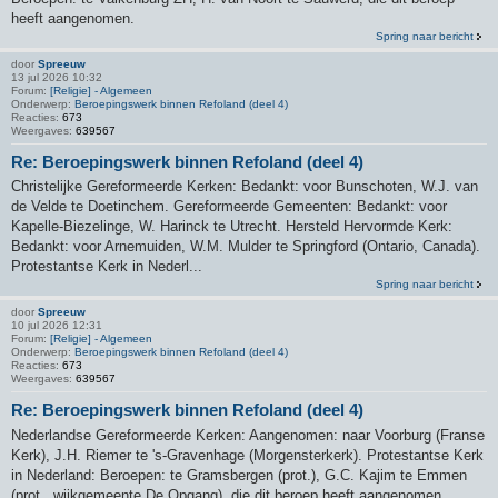
heeft aangenomen.
Spring naar bericht
door
Spreeuw
13 jul 2026 10:32
Forum:
[Religie] - Algemeen
Onderwerp:
Beroepingswerk binnen Refoland (deel 4)
Reacties:
673
Weergaves:
639567
Re: Beroepingswerk binnen Refoland (deel 4)
Christelijke Gereformeerde Kerken: Bedankt: voor Bunschoten, W.J. van
de Velde te Doetinchem. Gereformeerde Gemeenten: Bedankt: voor
Kapelle-Biezelinge, W. Harinck te Utrecht. Hersteld Hervormde Kerk:
Bedankt: voor Arnemuiden, W.M. Mulder te Springford (Ontario, Canada).
Protestantse Kerk in Nederl...
Spring naar bericht
door
Spreeuw
10 jul 2026 12:31
Forum:
[Religie] - Algemeen
Onderwerp:
Beroepingswerk binnen Refoland (deel 4)
Reacties:
673
Weergaves:
639567
Re: Beroepingswerk binnen Refoland (deel 4)
Nederlandse Gereformeerde Kerken: Aangenomen: naar Voorburg (Franse
Kerk), J.H. Riemer te 's-Gravenhage (Morgensterkerk). Protestantse Kerk
in Nederland: Beroepen: te Gramsbergen (prot.), G.C. Kajim te Emmen
(prot., wijkgemeente De Opgang), die dit beroep heeft aangenomen.