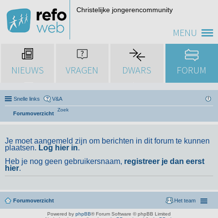
Christelijke jongerencommunity
MENU
NIEUWS
VRAGEN
DWARS
FORUM
Snelle links
V&A
Zoek
Forumoverzicht
Je moet aangemeld zijn om berichten in dit forum te kunnen
plaatsen.
Log hier in
.
Heb je nog geen gebruikersnaam,
registreer je dan eerst
hier
.
Forumoverzicht
Het team
Powered by
phpBB
® Forum Software © phpBB Limited