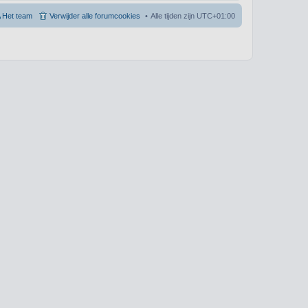
Het team
Verwijder alle forumcookies
Alle tijden zijn
UTC+01:00