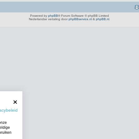
Powered by
phpBB
® Forum Software © phpBB Limited
Nederlandse vertaling door
phpBBservice.nl
&
phpBB.nl
.
acybeleid
onze
eldige
bruiken