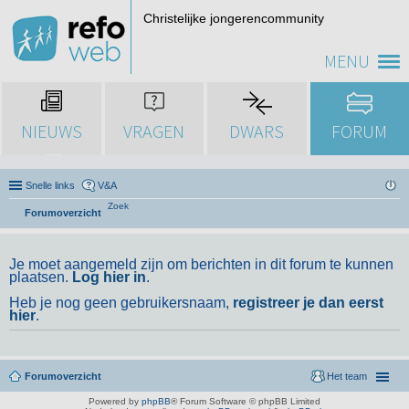
Christelijke jongerencommunity
MENU
NIEUWS
VRAGEN
DWARS
FORUM
Snelle links
V&A
Zoek
Forumoverzicht
Je moet aangemeld zijn om berichten in dit forum te kunnen
plaatsen.
Log hier in
.
Heb je nog geen gebruikersnaam,
registreer je dan eerst
hier
.
Forumoverzicht
Het team
Powered by
phpBB
® Forum Software © phpBB Limited