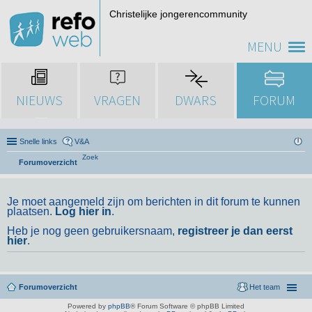
Christelijke jongerencommunity
MENU
NIEUWS
VRAGEN
DWARS
FORUM
Snelle links
V&A
Zoek
Forumoverzicht
Je moet aangemeld zijn om berichten in dit forum te kunnen
plaatsen.
Log hier in
.
Heb je nog geen gebruikersnaam,
registreer je dan eerst
hier
.
Forumoverzicht
Het team
Powered by
phpBB
® Forum Software © phpBB Limited