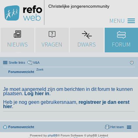
Christelijke jongerencommunity
MENU
NIEUWS
VRAGEN
DWARS
FORUM
Snelle links
V&A
Zoek
Forumoverzicht
Je moet aangemeld zijn om berichten in dit forum te kunnen
plaatsen.
Log hier in
.
Heb je nog geen gebruikersnaam,
registreer je dan eerst
hier
.
Forumoverzicht
Het team
Powered by
phpBB
® Forum Software © phpBB Limited