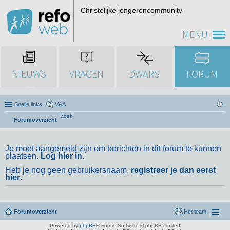
Christelijke jongerencommunity
MENU
NIEUWS
VRAGEN
DWARS
FORUM
Snelle links
V&A
Zoek
Forumoverzicht
Je moet aangemeld zijn om berichten in dit forum te kunnen
plaatsen.
Log hier in
.
Heb je nog geen gebruikersnaam,
registreer je dan eerst
hier
.
Forumoverzicht
Het team
Powered by
phpBB
® Forum Software © phpBB Limited