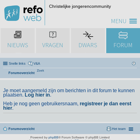
Christelijke jongerencommunity
MENU
NIEUWS
VRAGEN
DWARS
FORUM
Snelle links
V&A
Zoek
Forumoverzicht
Je moet aangemeld zijn om berichten in dit forum te kunnen
plaatsen.
Log hier in
.
Heb je nog geen gebruikersnaam,
registreer je dan eerst
hier
.
Forumoverzicht
Het team
Powered by
phpBB
® Forum Software © phpBB Limited