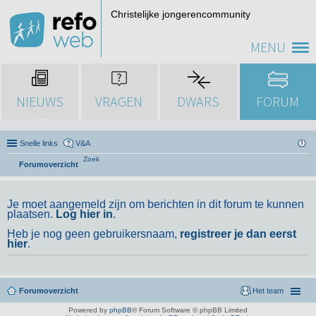
Christelijke jongerencommunity
MENU
NIEUWS
VRAGEN
DWARS
FORUM
Snelle links
V&A
Zoek
Forumoverzicht
Je moet aangemeld zijn om berichten in dit forum te kunnen
plaatsen.
Log hier in
.
Heb je nog geen gebruikersnaam,
registreer je dan eerst
hier
.
Forumoverzicht
Het team
Powered by
phpBB
® Forum Software © phpBB Limited