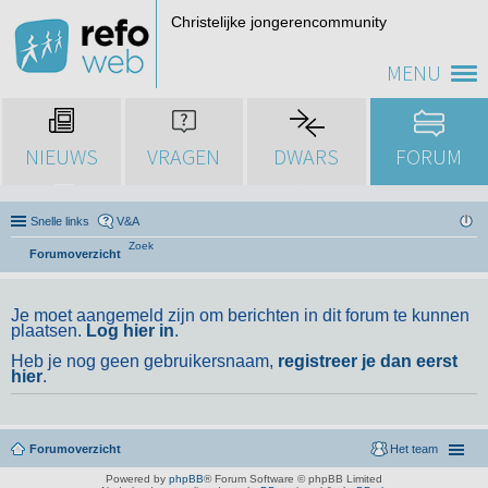
Christelijke jongerencommunity
MENU
NIEUWS
VRAGEN
DWARS
FORUM
Snelle links
V&A
Zoek
Forumoverzicht
Je moet aangemeld zijn om berichten in dit forum te kunnen
plaatsen.
Log hier in
.
Heb je nog geen gebruikersnaam,
registreer je dan eerst
hier
.
Forumoverzicht
Het team
Powered by
phpBB
® Forum Software © phpBB Limited