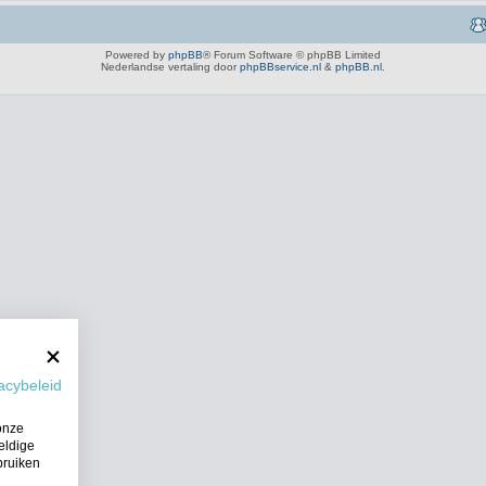
Powered by
phpBB
® Forum Software © phpBB Limited
Nederlandse vertaling door
phpBBservice.nl
&
phpBB.nl
.
acybeleid
onze
eldige
bruiken