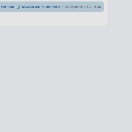
Het team
Verwijder alle forumcookies
Alle tijden zijn
UTC+01:00