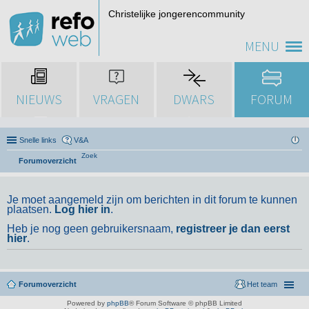
Christelijke jongerencommunity
MENU
NIEUWS
VRAGEN
DWARS
FORUM
Snelle links
V&A
Zoek
Forumoverzicht
Je moet aangemeld zijn om berichten in dit forum te kunnen
plaatsen.
Log hier in
.
Heb je nog geen gebruikersnaam,
registreer je dan eerst
hier
.
Forumoverzicht
Het team
Powered by
phpBB
® Forum Software © phpBB Limited