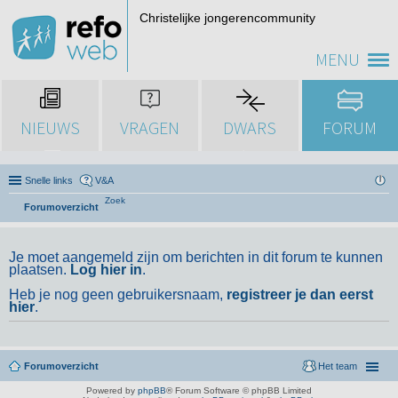
Christelijke jongerencommunity
MENU
NIEUWS
VRAGEN
DWARS
FORUM
Snelle links
V&A
Zoek
Forumoverzicht
Je moet aangemeld zijn om berichten in dit forum te kunnen
plaatsen.
Log hier in
.
Heb je nog geen gebruikersnaam,
registreer je dan eerst
hier
.
Forumoverzicht
Het team
Powered by
phpBB
® Forum Software © phpBB Limited