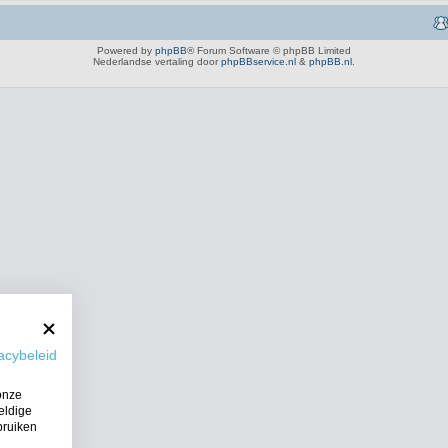
Powered by
phpBB
® Forum Software © phpBB Limited
Nederlandse vertaling door
phpBBservice.nl
&
phpBB.nl
.
acybeleid
onze
eldige
bruiken