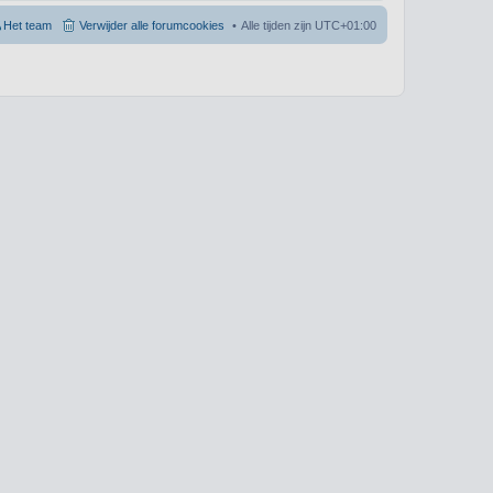
Het team
Verwijder alle forumcookies
Alle tijden zijn
UTC+01:00