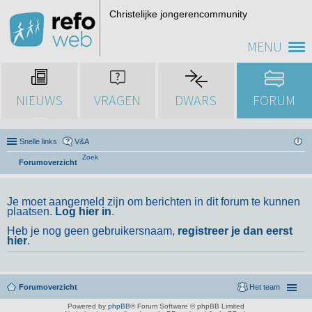
Christelijke jongerencommunity
MENU
NIEUWS
VRAGEN
DWARS
FORUM
Snelle links
V&A
Zoek
Forumoverzicht
Je moet aangemeld zijn om berichten in dit forum te kunnen
plaatsen.
Log hier in
.
Heb je nog geen gebruikersnaam,
registreer je dan eerst
hier
.
Forumoverzicht
Het team
Powered by
phpBB
® Forum Software © phpBB Limited