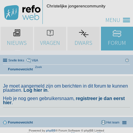
Christelijke jongerencommunity
MENU
NIEUWS
VRAGEN
DWARS
FORUM
Snelle links
V&A
Zoek
Forumoverzicht
Je moet aangemeld zijn om berichten in dit forum te kunnen
plaatsen.
Log hier in
.
Heb je nog geen gebruikersnaam,
registreer je dan eerst
hier
.
Forumoverzicht
Het team
Powered by
phpBB
® Forum Software © phpBB Limited