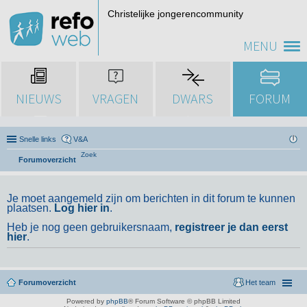
Christelijke jongerencommunity
MENU
NIEUWS
VRAGEN
DWARS
FORUM
Snelle links
V&A
Zoek
Forumoverzicht
Je moet aangemeld zijn om berichten in dit forum te kunnen
plaatsen.
Log hier in
.
Heb je nog geen gebruikersnaam,
registreer je dan eerst
hier
.
Forumoverzicht
Het team
Powered by
phpBB
® Forum Software © phpBB Limited