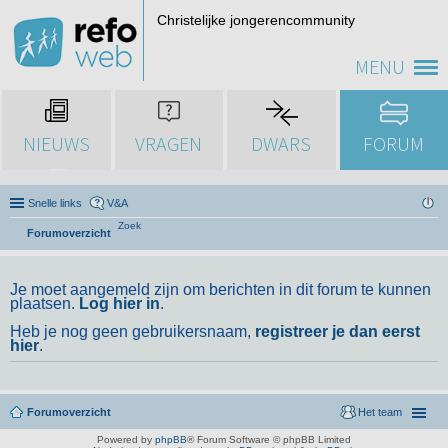
Christelijke jongerencommunity
MENU
NIEUWS
VRAGEN
DWARS
FORUM
Snelle links
V&A
Zoek
Forumoverzicht
Je moet aangemeld zijn om berichten in dit forum te kunnen
plaatsen.
Log hier in
.
Heb je nog geen gebruikersnaam,
registreer je dan eerst
hier
.
Forumoverzicht
Het team
Powered by
phpBB
® Forum Software © phpBB Limited