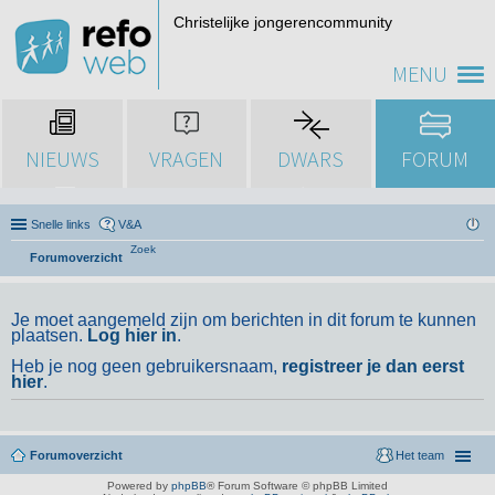
Christelijke jongerencommunity
MENU
NIEUWS
VRAGEN
DWARS
FORUM
Snelle links
V&A
Zoek
Forumoverzicht
Je moet aangemeld zijn om berichten in dit forum te kunnen
plaatsen.
Log hier in
.
Heb je nog geen gebruikersnaam,
registreer je dan eerst
hier
.
Forumoverzicht
Het team
Powered by
phpBB
® Forum Software © phpBB Limited