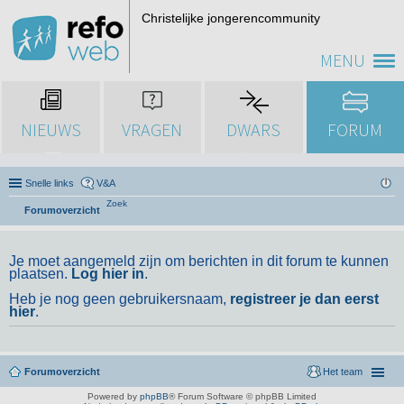
Christelijke jongerencommunity
MENU
NIEUWS
VRAGEN
DWARS
FORUM
Snelle links
V&A
Zoek
Forumoverzicht
Je moet aangemeld zijn om berichten in dit forum te kunnen
plaatsen.
Log hier in
.
Heb je nog geen gebruikersnaam,
registreer je dan eerst
hier
.
Forumoverzicht
Het team
Powered by
phpBB
® Forum Software © phpBB Limited