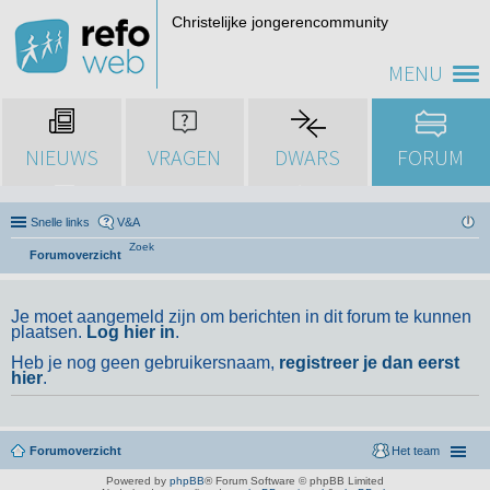
Christelijke jongerencommunity
MENU
NIEUWS
VRAGEN
DWARS
FORUM
Snelle links
V&A
Zoek
Forumoverzicht
Je moet aangemeld zijn om berichten in dit forum te kunnen
plaatsen.
Log hier in
.
Heb je nog geen gebruikersnaam,
registreer je dan eerst
hier
.
Forumoverzicht
Het team
Powered by
phpBB
® Forum Software © phpBB Limited