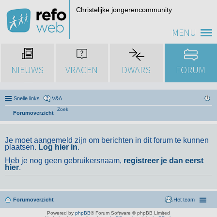
Christelijke jongerencommunity
MENU
NIEUWS
VRAGEN
DWARS
FORUM
Snelle links
V&A
Zoek
Forumoverzicht
Je moet aangemeld zijn om berichten in dit forum te kunnen
plaatsen.
Log hier in
.
Heb je nog geen gebruikersnaam,
registreer je dan eerst
hier
.
Forumoverzicht
Het team
Powered by
phpBB
® Forum Software © phpBB Limited