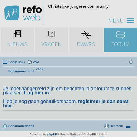
Christelijke jongerencommunity
MENU
NIEUWS
VRAGEN
DWARS
FORUM
Snelle links
V&A
Zoek
Forumoverzicht
Je moet aangemeld zijn om berichten in dit forum te kunnen
plaatsen.
Log hier in
.
Heb je nog geen gebruikersnaam,
registreer je dan eerst
hier
.
Forumoverzicht
Het team
Powered by
phpBB
® Forum Software © phpBB Limited