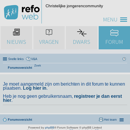
Christelijke jongerencommunity
MENU
NIEUWS
VRAGEN
DWARS
FORUM
Snelle links
V&A
Zoek
Forumoverzicht
Je moet aangemeld zijn om berichten in dit forum te kunnen
plaatsen.
Log hier in
.
Heb je nog geen gebruikersnaam,
registreer je dan eerst
hier
.
Forumoverzicht
Het team
Powered by
phpBB
® Forum Software © phpBB Limited